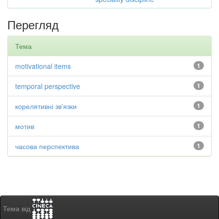
Перегляд
Тема
motivational items
1
temporal perspective
1
корелятивні зв'язки
1
мотив
1
часова перспектива
1
Тема від