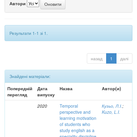
Автори
Результати 1-1 зі 1.
назад
1
далі
Знайдені матеріали:
Попередній
Дата
Назва
Автор(и)
перегляд
випуску
2020
Temporal
Кузьо, Л.І.
;
perspective and
Kuzo, L.I.
learning motivation
of students who
study english as a
speciality discipline