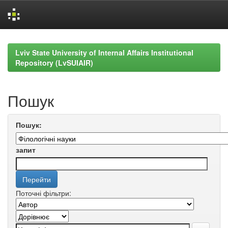
Skip
navigation
Lviv State University of Internal Affairs Institutional
Repository (LvSUIAIR)
Пошук
Пошук:
запит
Поточні фільтри: