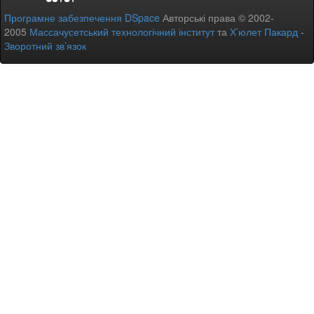
Програмне забезпечення DSpace
Авторські права © 2002-
2005
Массачусетський технологічний інститут
та
Х’юлет Пакард
-
Зворотний зв’язок