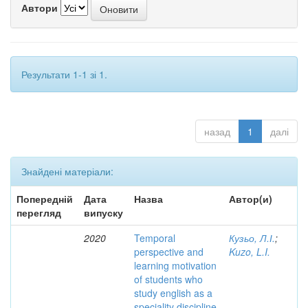
Автори
Результати 1-1 зі 1.
назад
1
далі
Знайдені матеріали:
Попередній
Дата
Назва
Автор(и)
перегляд
випуску
2020
Temporal
Кузьо, Л.І.
;
perspective and
Kuzo, L.I.
learning motivation
of students who
study english as a
speciality discipline