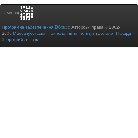
Тема від
Програмне забезпечення DSpace
Авторські права © 2002-
2005
Массачусетський технологічний інститут
та
Х’юлет Пакард
-
Зворотний зв’язок