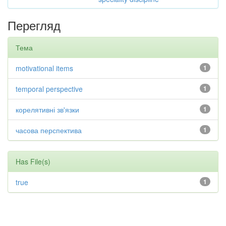
Перегляд
Тема
motivational items
1
temporal perspective
1
корелятивні зв'язки
1
часова перспектива
1
Has File(s)
true
1