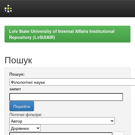
Skip
navigation
Lviv State University of Internal Affairs Institutional
Repository (LvSUIAIR)
Пошук
Пошук:
запит
Поточні фільтри: