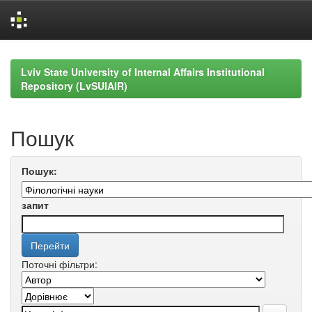
Skip
navigation
Lviv State University of Internal Affairs Institutional
Repository (LvSUIAIR)
Пошук
Пошук:
запит
Поточні фільтри: