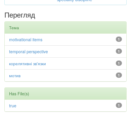
Перегляд
Тема
motivational items
1
temporal perspective
1
корелятивні зв'язки
1
мотив
1
Has File(s)
true
1