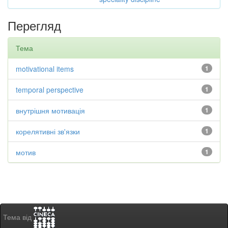
Перегляд
Тема
motivational items
1
temporal perspective
1
внутрішня мотивація
1
корелятивні зв'язки
1
мотив
1
Тема від