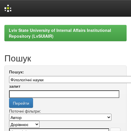
Skip
navigation
Lviv State University of Internal Affairs Institutional
Repository (LvSUIAIR)
Пошук
Пошук:
запит
Поточні фільтри: