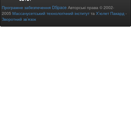
Програмне забезпечення DSpace
Авторські права © 2002-
2005
Массачусетський технологічний інститут
та
Х’юлет Пакард
-
Зворотний зв’язок