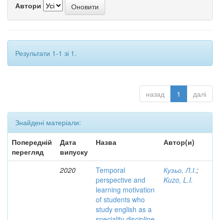
Автори
Результати 1-1 зі 1.
назад
1
далі
Знайдені матеріали:
Попередній
Дата
Назва
Автор(и)
перегляд
випуску
2020
Temporal
Кузьо, Л.І.
;
perspective and
Kuzo, L.I.
learning motivation
of students who
study english as a
speciality discipline