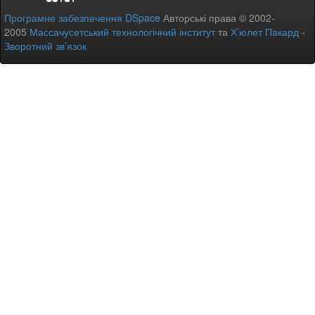
Програмне забезпечення DSpace
Авторські права © 2002-
2005
Массачусетський технологічний інститут
та
Х’юлет Пакард
-
Зворотний зв’язок