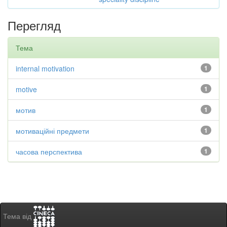
Перегляд
Тема
internal motivation
1
motive
1
мотив
1
мотиваційні предмети
1
часова перспектива
1
Тема від