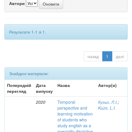
Автори
Результати 1-1 зі 1.
назад
1
далі
Знайдені матеріали:
Попередній
Дата
Назва
Автор(и)
перегляд
випуску
2020
Temporal
Кузьо, Л.І.
;
perspective and
Kuzo, L.I.
learning motivation
of students who
study english as a
speciality discipline