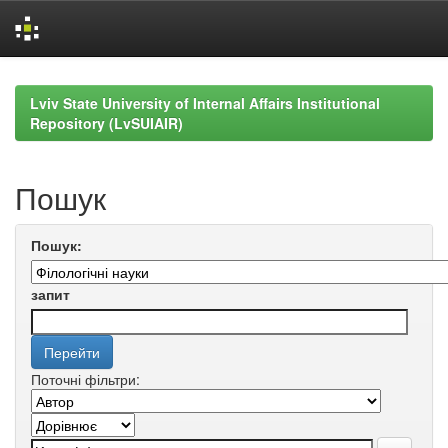
Skip
navigation
Lviv State University of Internal Affairs Institutional
Repository (LvSUIAIR)
Пошук
Пошук:
запит
Поточні фільтри: