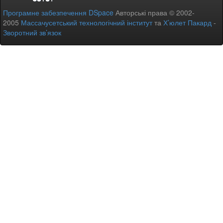
Програмне забезпечення DSpace
Авторські права © 2002-
2005
Массачусетський технологічний інститут
та
Х’юлет Пакард
-
Зворотний зв’язок