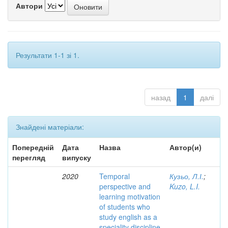
Автори
Результати 1-1 зі 1.
назад
1
далі
Знайдені матеріали:
Попередній
Дата
Назва
Автор(и)
перегляд
випуску
2020
Temporal
Кузьо, Л.І.
;
perspective and
Kuzo, L.I.
learning motivation
of students who
study english as a
speciality discipline