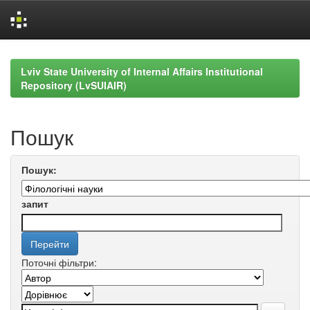
Skip
navigation
Lviv State University of Internal Affairs Institutional
Repository (LvSUIAIR)
Пошук
Пошук:
запит
Поточні фільтри: