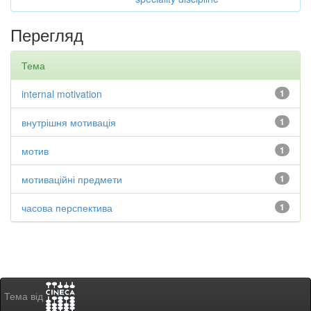
Перегляд
Тема
internal motivation
1
внутрішня мотивація
1
мотив
1
мотиваційні предмети
1
часова перспектива
1
Тема від