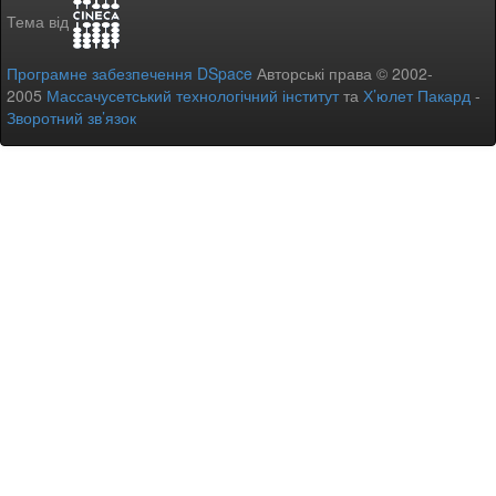
Тема від
Програмне забезпечення DSpace
Авторські права © 2002-
2005
Массачусетський технологічний інститут
та
Х’юлет Пакард
-
Зворотний зв’язок