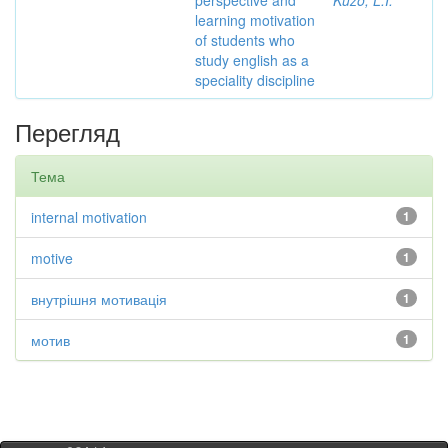
perspective and
Kuzo, L.I.
learning motivation
of students who
study english as a
speciality discipline
Перегляд
Тема
internal motivation
1
motive
1
внутрішня мотивація
1
мотив
1