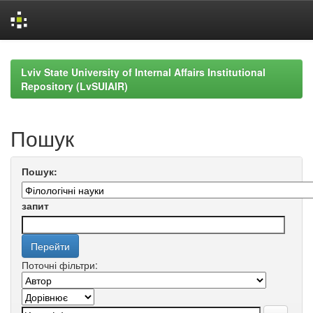
Skip
navigation
Lviv State University of Internal Affairs Institutional
Repository (LvSUIAIR)
Пошук
Пошук:
запит
Поточні фільтри: