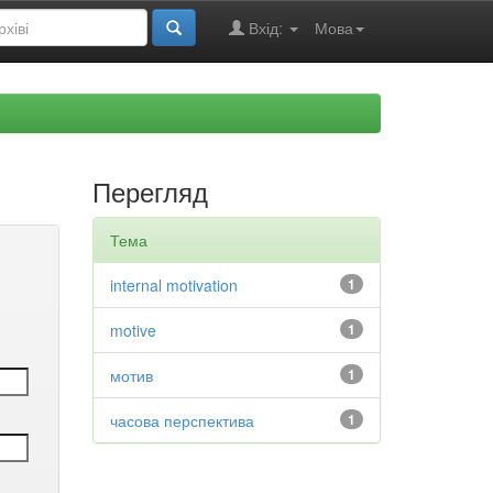
Вхід:
Мова
Перегляд
Тема
internal motivation
1
motive
1
мотив
1
часова перспектива
1