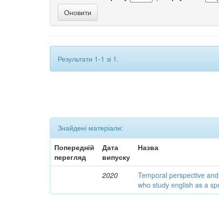
Результати 1-1 зі 1.
Знайдені матеріали:
Попередній
Дата
Назва
перегляд
випуску
2020
Temporal perspective and 
who study english as a spec