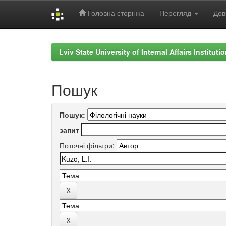
Головна сторінка
Перегляд
Дов
Skip
navigation
Lviv State University of Internal Affairs Institut
Пошук
Пошук:
запит
Поточні фільтри: