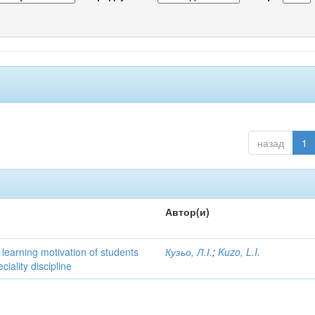
назад
1
Автор(и)
learning motivation of students
Кузьо, Л.І.
;
Kuzo, L.I.
iality discipline