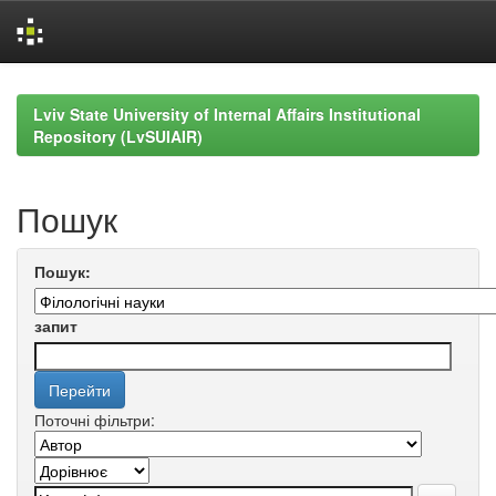
Skip
navigation
Lviv State University of Internal Affairs Institutional
Repository (LvSUIAIR)
Пошук
Пошук:
запит
Поточні фільтри: