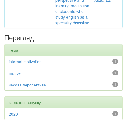
perspective and
Kuzo, L.I.
learning motivation
of students who
study english as a
speciality discipline
Перегляд
Тема
internal motivation
1
motive
1
часова перспектива
1
за датою випуску
2020
1