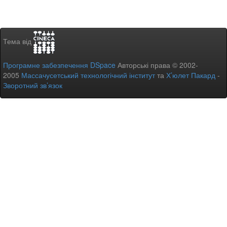
Тема від
Програмне забезпечення DSpace
Авторські права © 2002-
2005
Массачусетський технологічний інститут
та
Х’юлет Пакард
-
Зворотний зв’язок