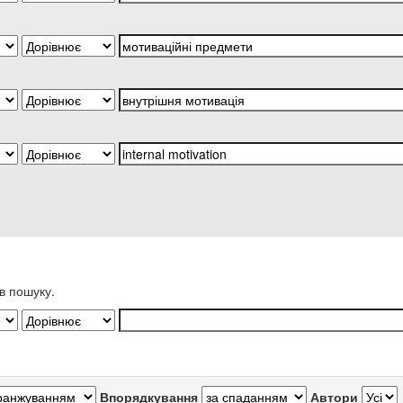
в пошуку.
Впорядкування
Автори