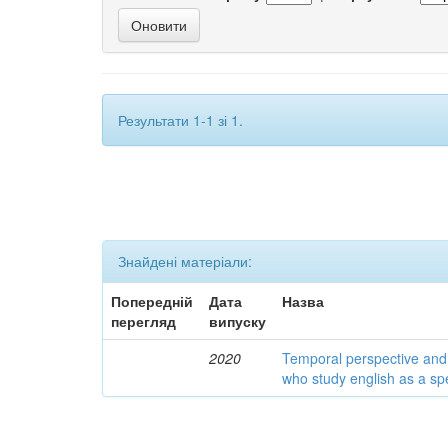
Результати 1-1 зі 1.
Знайдені матеріали:
Попередній
Дата
Назва
перегляд
випуску
2020
Temporal perspective and 
who study english as a spec