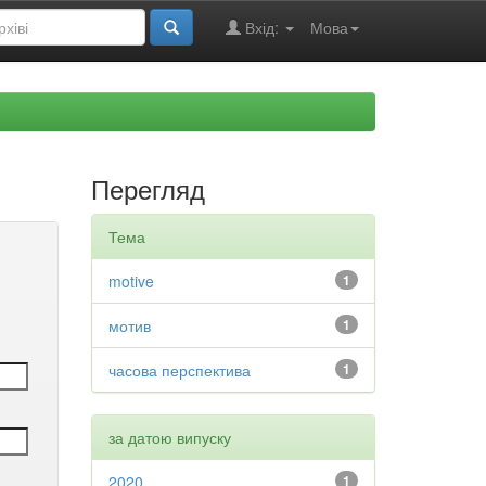
Вхід:
Мова
Перегляд
Тема
motive
1
мотив
1
часова перспектива
1
за датою випуску
2020
1