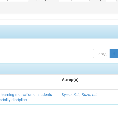
назад
1
Автор(и)
learning motivation of students
Кузьо, Л.І.
;
Kuzo, L.I.
iality discipline