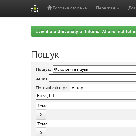
Головна сторінка
Перегляд
Дов
Skip
navigation
Lviv State University of Internal Affairs Institut
Пошук
Пошук:
запит
Поточні фільтри: