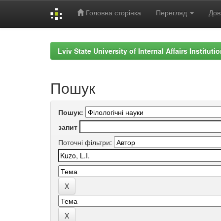
Головна сторінка
Перегляд
Дов
Skip
navigation
Lviv State University of Internal Affairs Institut
Пошук
Пошук:
запит
Поточні фільтри: