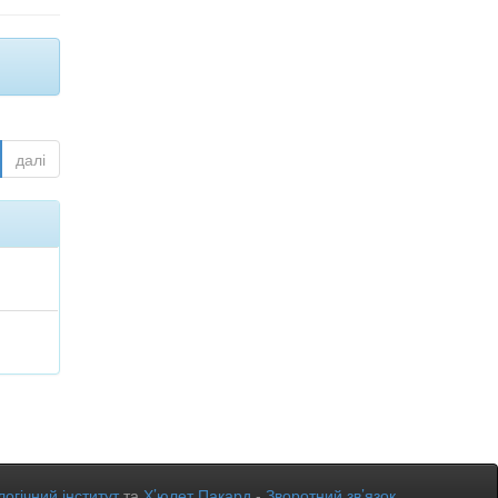
далі
огічний інститут
та
Х’юлет Пакард
-
Зворотний зв’язок