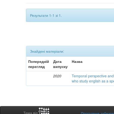
Результати 1-1 зі 1.
Знайдені матеріали:
Попередній
Дата
Назва
перегляд
випуску
2020
Temporal perspective and 
who study english as a spec
Тема від
Програмне забезп