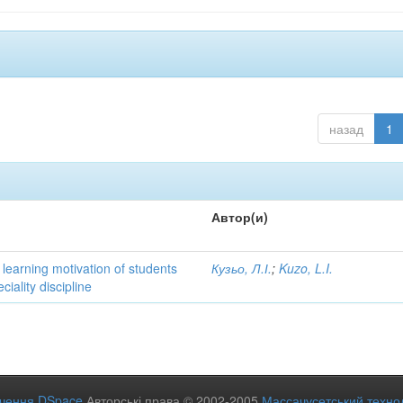
назад
1
Автор(и)
learning motivation of students
Кузьо, Л.І.
;
Kuzo, L.I.
iality discipline
ечення DSpace
Авторські права © 2002-2005
Массачусетський технол