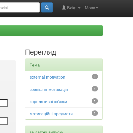
Вхід:
Мова
Перегляд
Тема
external motivation
1
зовнішня мотивація
1
корелятивні зв'язки
1
мотиваційні предмети
1
за датою випуску