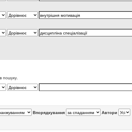
в пошуку.
Впорядкування
Автори