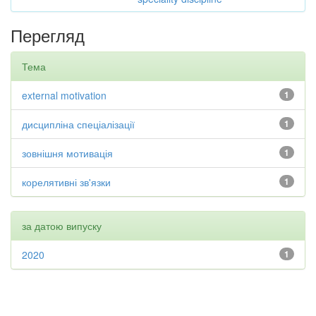
Перегляд
Тема
external motivation
1
дисципліна спеціалізації
1
зовнішня мотивація
1
корелятивні зв'язки
1
за датою випуску
2020
1