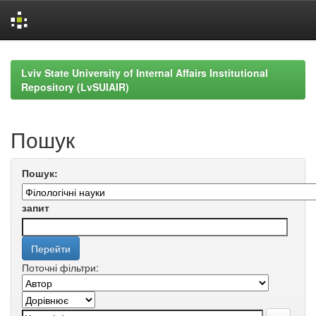
Skip
navigation
Lviv State University of Internal Affairs Institutional
Repository (LvSUIAIR)
Пошук
Пошук:
запит
Поточні фільтри: