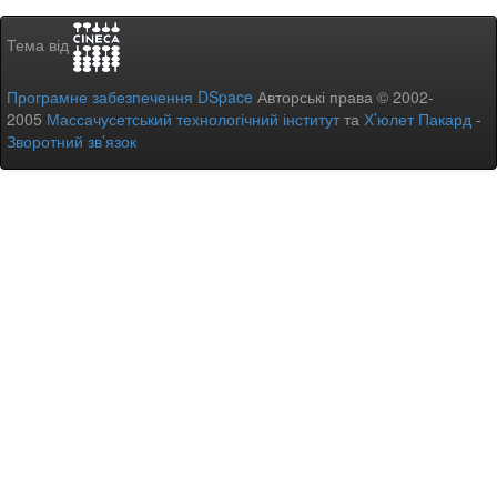
Тема від
Програмне забезпечення DSpace
Авторські права © 2002-
2005
Массачусетський технологічний інститут
та
Х’юлет Пакард
-
Зворотний зв’язок