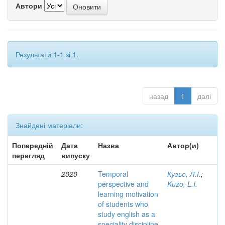
Автори
Результати 1-1 зі 1.
назад
1
далі
Знайдені матеріали:
Попередній
Дата
Назва
Автор(и)
перегляд
випуску
2020
Temporal
Кузьо, Л.І.
;
perspective and
Kuzo, L.I.
learning motivation
of students who
study english as a
speciality discipline