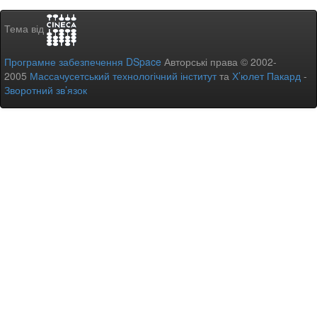
Тема від
Програмне забезпечення DSpace
Авторські права © 2002-
2005
Массачусетський технологічний інститут
та
Х’юлет Пакард
-
Зворотний зв’язок