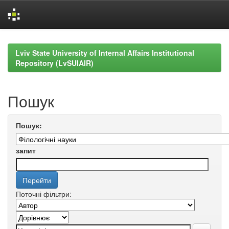
Skip
navigation
Lviv State University of Internal Affairs Institutional
Repository (LvSUIAIR)
Пошук
Пошук:
запит
Поточні фільтри: