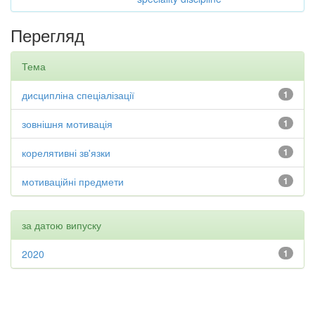
Перегляд
Тема
дисципліна спеціалізації
1
зовнішня мотивація
1
корелятивні зв'язки
1
мотиваційні предмети
1
за датою випуску
2020
1