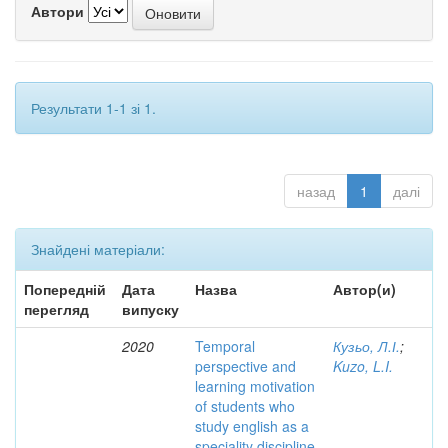
Автори
Результати 1-1 зі 1.
назад
1
далі
Знайдені матеріали:
Попередній
Дата
Назва
Автор(и)
перегляд
випуску
2020
Temporal
Кузьо, Л.І.
;
perspective and
Kuzo, L.I.
learning motivation
of students who
study english as a
speciality discipline