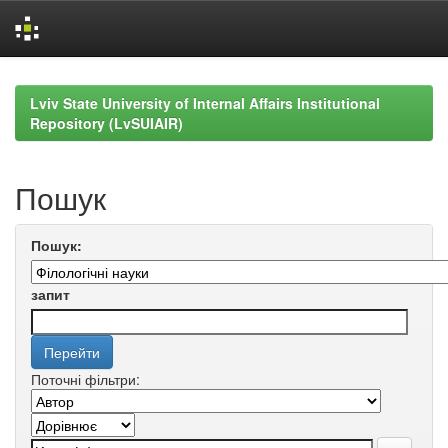
Skip
navigation
Lviv State University of Internal Affairs Institutional
Repository (LvSUIAIR)
Пошук
Пошук:
запит
Поточні фільтри: