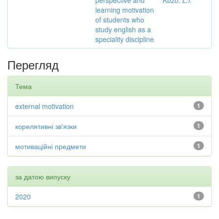
perspective and
Kuzo, L.I.
learning motivation
of students who
study english as a
speciality discipline
Перегляд
Тема
external motivation
1
корелятивні зв'язки
1
мотиваційні предмети
1
за датою випуску
2020
1