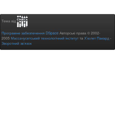
Тема від
Програмне забезпечення DSpace
Авторські права © 2002-
2005
Массачусетський технологічний інститут
та
Х’юлет Пакард
-
Зворотний зв’язок