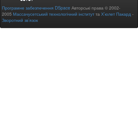
Програмне забезпечення DSpace
Авторські права © 2002-
2005
Массачусетський технологічний інститут
та
Х’юлет Пакард
-
Зворотний зв’язок