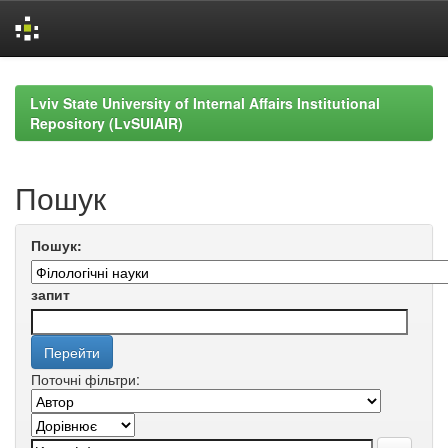
Skip
navigation
Lviv State University of Internal Affairs Institutional
Repository (LvSUIAIR)
Пошук
Пошук:
запит
Поточні фільтри: