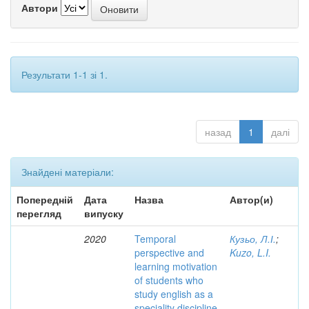
Автори
Результати 1-1 зі 1.
назад
1
далі
Знайдені матеріали:
Попередній
Дата
Назва
Автор(и)
перегляд
випуску
2020
Temporal
Кузьо, Л.І.
;
perspective and
Kuzo, L.I.
learning motivation
of students who
study english as a
speciality discipline