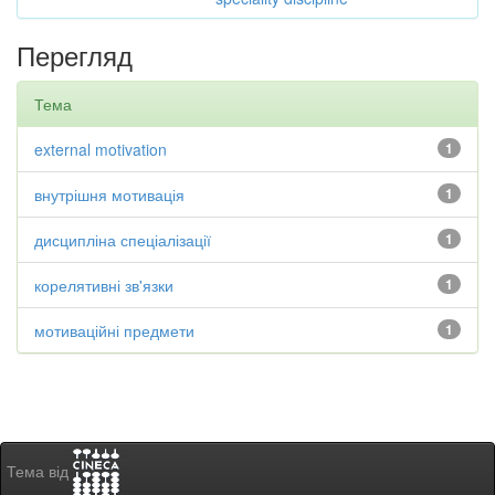
Перегляд
Тема
external motivation
1
внутрішня мотивація
1
дисципліна спеціалізації
1
корелятивні зв'язки
1
мотиваційні предмети
1
Тема від