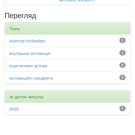
Перегляд
Тема
external motivation
1
внутрішня мотивація
1
корелятивні зв'язки
1
мотиваційні предмети
1
за датою випуску
2020
1