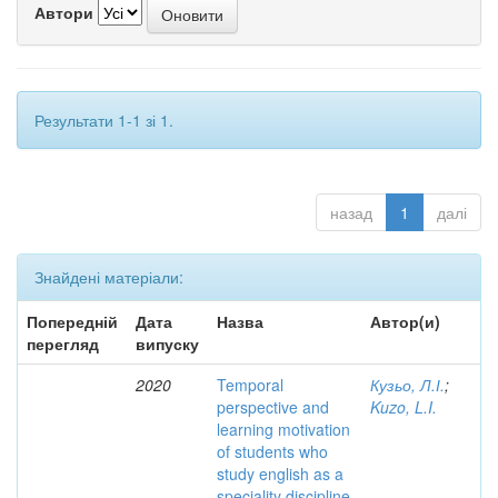
Автори
Результати 1-1 зі 1.
назад
1
далі
Знайдені матеріали:
Попередній
Дата
Назва
Автор(и)
перегляд
випуску
2020
Temporal
Кузьо, Л.І.
;
perspective and
Kuzo, L.I.
learning motivation
of students who
study english as a
speciality discipline