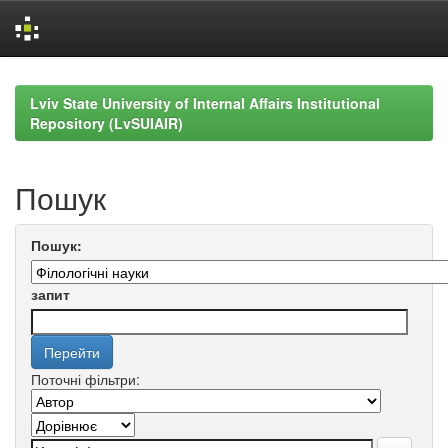
Skip
navigation
Lviv State University of Internal Affairs Institutional
Repository (LvSUIAIR)
Пошук
Пошук:
запит
Поточні фільтри: