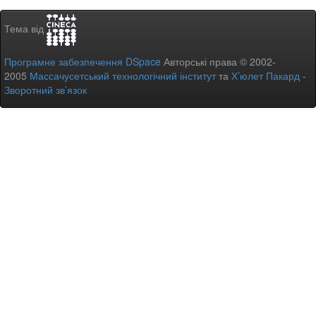
Тема від
Програмне забезпечення DSpace
Авторські права © 2002-
2005
Массачусетський технологічний інститут
та
Х’юлет Пакард
-
Зворотний зв’язок