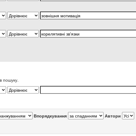
в пошуку.
Впорядкування
Автори