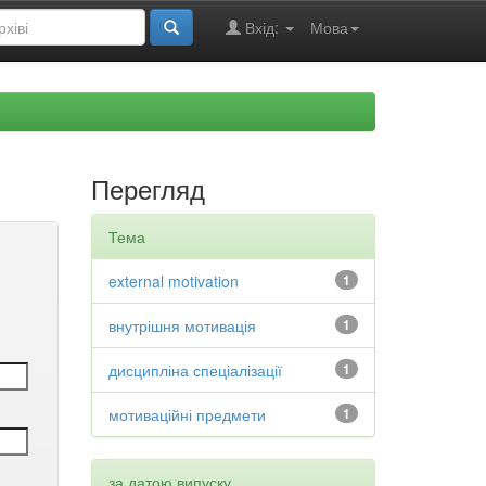
Вхід:
Мова
Перегляд
Тема
external motivation
1
внутрішня мотивація
1
дисципліна спеціалізації
1
мотиваційні предмети
1
за датою випуску