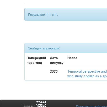
Результати 1-1 зі 1.
Знайдені матеріали:
Попередній
Дата
Назва
перегляд
випуску
2020
Temporal perspective and 
who study english as a spec
Тема від
Програмне забезп