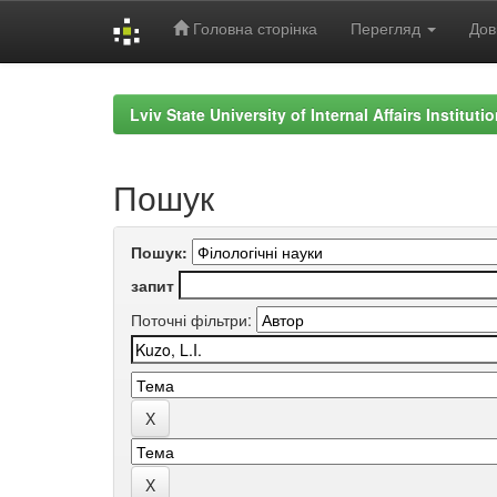
Головна сторінка
Перегляд
Дов
Skip
navigation
Lviv State University of Internal Affairs Institut
Пошук
Пошук:
запит
Поточні фільтри: