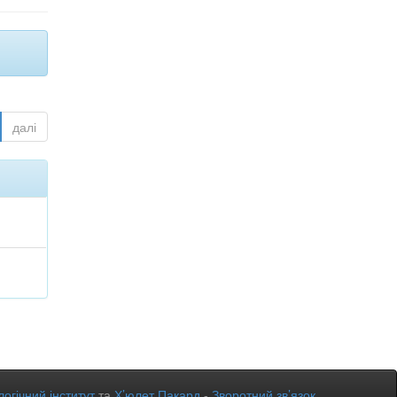
далі
огічний інститут
та
Х’юлет Пакард
-
Зворотний зв’язок