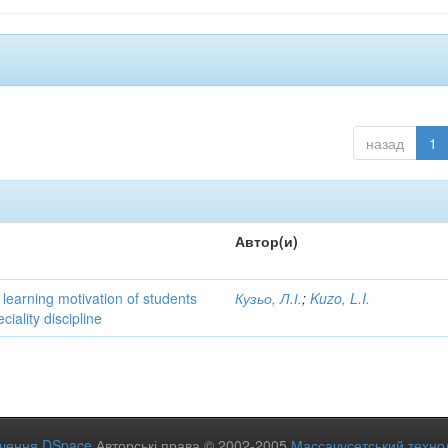
назад
1
Автор(и)
learning motivation of students
Кузьо, Л.І.
;
Kuzo, L.I.
iality discipline
ечення DSpace
Авторські права © 2002-2005
Массачусетський технол