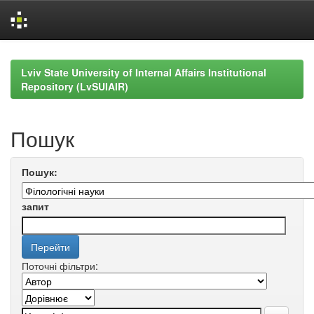
Skip
navigation
Lviv State University of Internal Affairs Institutional
Repository (LvSUIAIR)
Пошук
Пошук:
запит
Поточні фільтри: