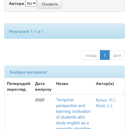
Автори
Результати 1-1 зі 1.
назад
1
далі
Знайдені матеріали:
Попередній
Дата
Назва
Автор(и)
перегляд
випуску
2020
Temporal
Кузьо, Л.І.
;
perspective and
Kuzo, L.I.
learning motivation
of students who
study english as a
speciality discipline