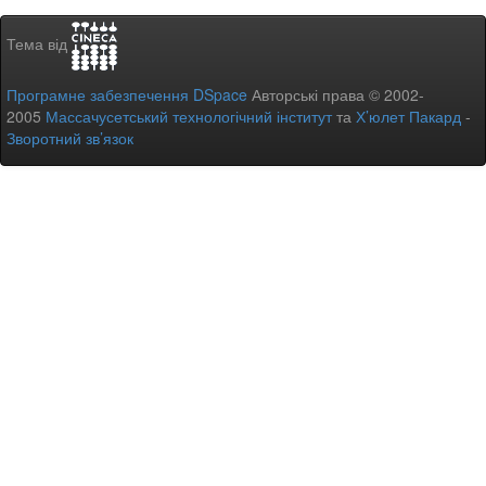
Тема від
Програмне забезпечення DSpace
Авторські права © 2002-
2005
Массачусетський технологічний інститут
та
Х’юлет Пакард
-
Зворотний зв’язок