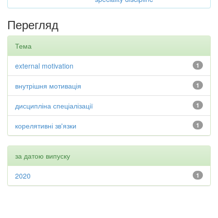
Перегляд
Тема
external motivation
1
внутрішня мотивація
1
дисципліна спеціалізації
1
корелятивні зв'язки
1
за датою випуску
2020
1