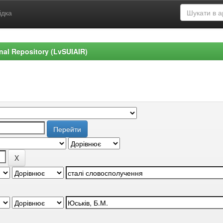
ідка
ional Repository (LvSUIAIR)