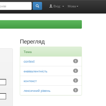
Вхід:
Мова
Перегляд
Тема
context
1
еквівалентність
1
контекст
1
лексичний рівень
1