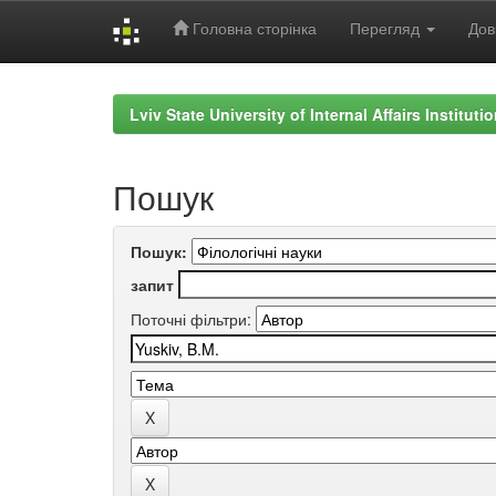
Головна сторінка
Перегляд
Дов
Skip
navigation
Lviv State University of Internal Affairs Institut
Пошук
Пошук:
запит
Поточні фільтри: