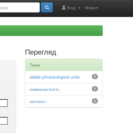
Вхід:
Мова
Перегляд
Тема
stable phrazeological units
1
еквівалентність
1
контекст
1