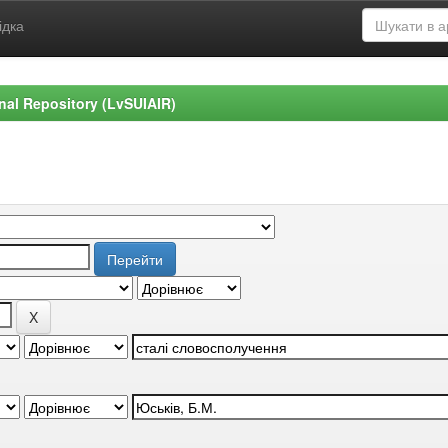
ідка
ional Repository (LvSUIAIR)