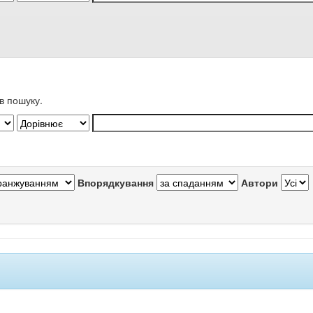
в пошуку.
Впорядкування
Автори