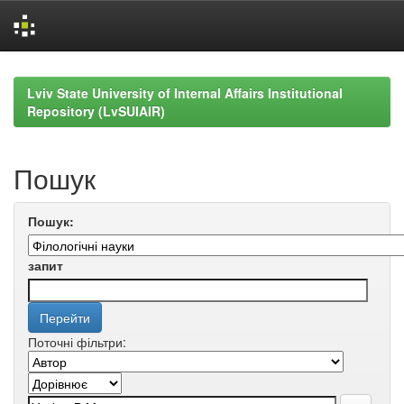
Skip
navigation
Lviv State University of Internal Affairs Institutional
Repository (LvSUIAIR)
Пошук
Пошук:
запит
Поточні фільтри: