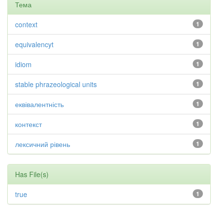
Тема
context
1
equivalencyt
1
idiom
1
stable phrazeological units
1
еквівалентність
1
контекст
1
лексичний рівень
1
Has File(s)
true
1