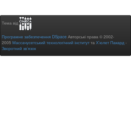
Тема від
Програмне забезпечення DSpace
Авторські права © 2002-
2005
Массачусетський технологічний інститут
та
Х’юлет Пакард
-
Зворотний зв’язок