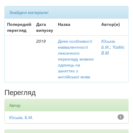
Знайдені матеріали:
Попередній
Дата
Назва
Автор(и)
перегляд
випуску
2019
Деякі особливості
Юськів,
еквівалентності
Б.М.
;
Yuskiv,
лексичного
B.M.
перекладу мовних
одиниць на
заняттях з
англійської мови
Перегляд
Автор
Юськів, Б.М.
1