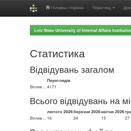
Головна сторінка
Перегляд
Дов
Skip
navigation
Lviv State University of Internal Affairs Institut
Статистика
Відвідувань загалом
Переглядів
Вплив ...
4171
Всього відвідувань на м
лютого 2026
березня 2026
квітня 2026
тр
Вплив ...
16
24
15
27