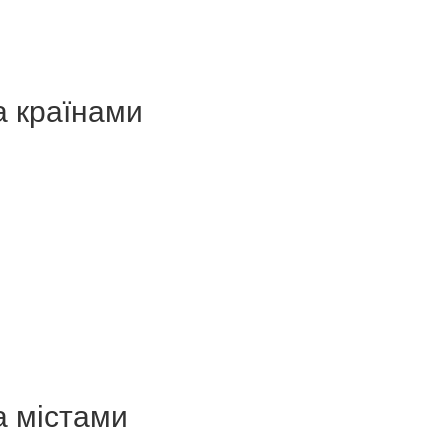
а країнами
а містами