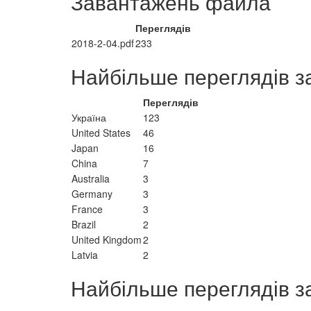
Завантажень файла
Переглядів
2018-2-04.pdf
233
Найбільше переглядів з
Переглядів
Україна
123
United States
46
Japan
16
China
7
Australia
3
Germany
3
France
3
Brazil
2
United Kingdom
2
Latvia
2
Найбільше переглядів з