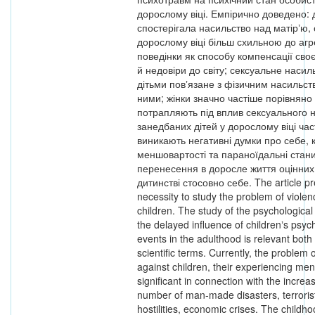
дорослому віці. Емпірично доведено: 
спостерігала насильство над матірʼю, 
дорослому віці більш схильною до агр
поведінки як способу компенсації своє
й недовіри до світу; сексуальне насил
дітьми повʼязане з фізичним насильст
ними; жінки значно частіше порівняно
потрапляють під вплив сексуального н
занедбаних дітей у дорослому віці час
виникають негативні думки про себе,
меншовартості та параноїдальні стани
перенесення в доросле життя оцінних
дитинстві стосовно себе. The article pr
necessity to study the problem of violen
children. The study of the psychological
the delayed influence of childrenʼs psyc
events in the adulthood is relevant both 
scientific terms. Currently, the problem 
against children, their experiencing men
significant in connection with the increas
number of man-made disasters, terrorist
hostilities, economic crises. The childh