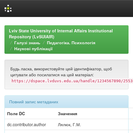
Skip
navigation
Lviv State University of Internal Affairs Institutional
Repository (LvSUIAIR)
Галузі знань
Педагогіка. Психологія
Наукові публікації
Будь ласка, використовуйте цей ідентифікатор, щоб
цитувати або посилатися на цей матеріал:
https://dspace.lvduvs.edu.ua/handle/1234567890/2553
Повний запис метаданих
Поле DC
Значення
dc.contributor.author
Лялюк, Г.М.