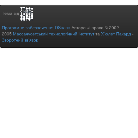
Тема від
Програмне забезпечення DSpace
Авторські права © 2002-
2005
Массачусетський технологічний інститут
та
Х’юлет Пакард
-
Зворотний зв’язок