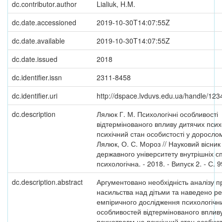
dc.contributor.author
Lialiuk, H.M.
dc.date.accessioned
2019-10-30T14:07:55Z
dc.date.available
2019-10-30T14:07:55Z
dc.date.issued
2018
dc.identifier.issn
2311-8458
dc.identifier.uri
http://dspace.lvduvs.edu.ua/handle/12
dc.description
Лялюк Г. М. Психологічні особливості
відтермінованого впливу дитячих пси
психічний стан особистості у дорослому
Лялюк, О. С. Мороз // Науковий вісник
державного університету внутрішніх сп
психологічна. - 2018. - Випуск 2. - С. 
dc.description.abstract
Аргументовано необхідність аналізу 
насильства над дітьми та наведено ре
емпіричного дослідження психологічн
особливостей відтермінованого вплив
психотравм на психічний стан особист