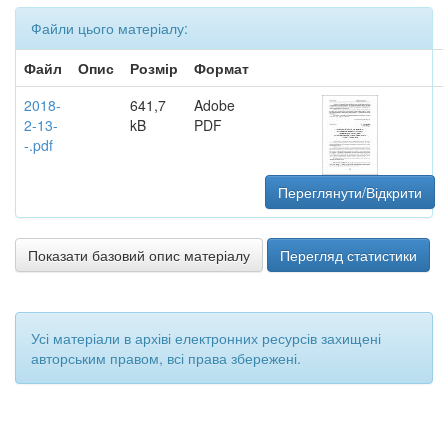
Файли цього матеріалу:
Файл
Опис
Розмір
Формат
2018-
641,7
Adobe
2-13-
kB
PDF
-.pdf
Переглянути/Відкрити
Показати базовий опис матеріалу
Перегляд статистики
Усі матеріали в архіві електронних ресурсів захищені
авторським правом, всі права збережені.