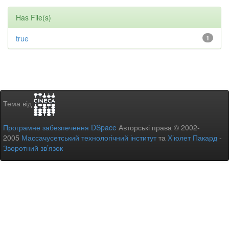
Has File(s)
true
1
Тема від
Програмне забезпечення DSpace
Авторські права © 2002-
2005
Массачусетський технологічний інститут
та
Х’юлет Пакард
-
Зворотний зв’язок