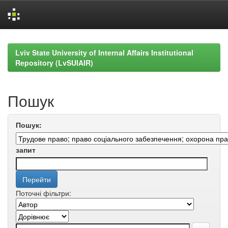
Skip
navigation
Lviv State University of Internal Affairs Institutional
Repository (LvSUIAIR)
Пошук
Пошук:
запит
Поточні фільтри: