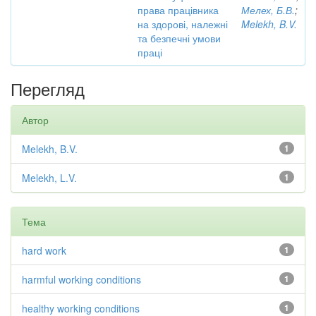
права працівника
Мелех, Б.В.
;
на здорові, належні
Melekh, B.V.
та безпечні умови
праці
Перегляд
Автор
Melekh, B.V.
1
Melekh, L.V.
1
Тема
hard work
1
harmful working conditions
1
healthy working conditions
1