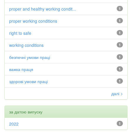
proper and healthy working condit...
1
proper working conditions
1
right to safe
1
working conditions
1
безпечні умови праці
1
важка праця
1
здорові умови праці
1
далі >
за датою випуску
2022
1