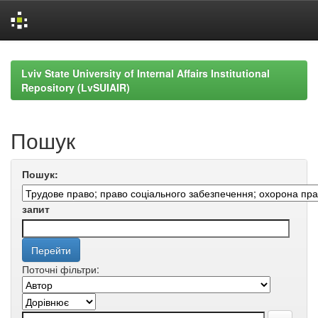
Skip
navigation
Lviv State University of Internal Affairs Institutional
Repository (LvSUIAIR)
Пошук
Пошук:
запит
Поточні фільтри: