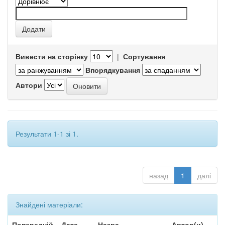
Вивести на сторінку
|
Сортування
Впорядкування
Автори
Результати 1-1 зі 1.
назад
1
далі
Знайдені матеріали:
Попередній
Дата
Назва
Автор(и)