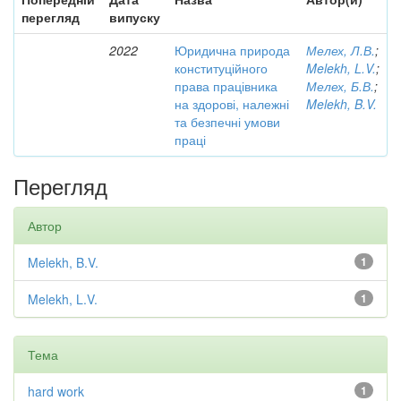
перегляд
випуску
2022
Юридична природа
Мелех, Л.В.
;
конституційного
Melekh, L.V.
;
права працівника
Мелех, Б.В.
;
на здорові, належні
Melekh, B.V.
та безпечні умови
праці
Перегляд
Автор
Melekh, B.V.
1
Melekh, L.V.
1
Тема
hard work
1