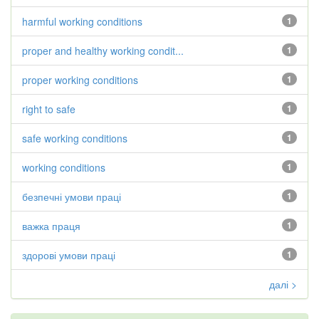
harmful working conditions
1
proper and healthy working condit...
1
proper working conditions
1
right to safe
1
safe working conditions
1
working conditions
1
безпечні умови праці
1
важка праця
1
здорові умови праці
1
далі >