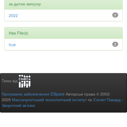
за датою випуску
2022
1
Has File(s)
true
1
Тема від
Програмне забезпечення DSpace
Авторські права © 2002-
2005
Массачусетський технологічний інститут
та
Х’юлет Пакард
-
Зворотний зв’язок