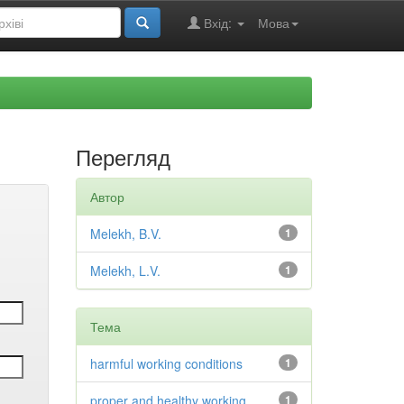
Вхід:
Мова
Перегляд
Автор
Melekh, B.V.
1
Melekh, L.V.
1
Тема
harmful working conditions
1
proper and healthy working
1