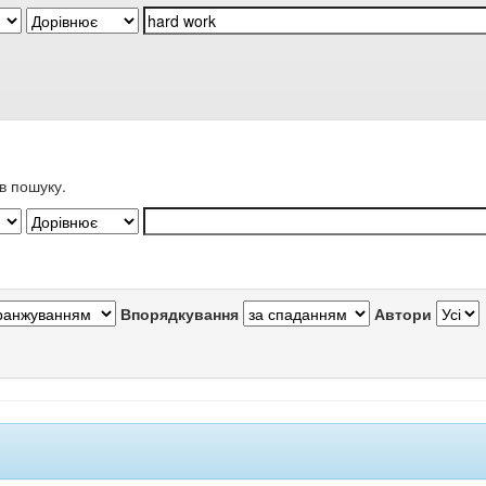
в пошуку.
Впорядкування
Автори