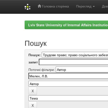
Головна сторінка
Перегляд
Дов
Skip
navigation
Lviv State University of Internal Affairs Institut
Пошук
Пошук:
запит
Поточні фільтри: