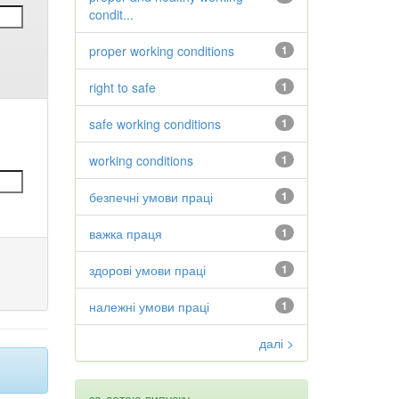
condit...
proper working conditions
1
right to safe
1
safe working conditions
1
working conditions
1
безпечні умови праці
1
важка праця
1
здорові умови праці
1
належні умови праці
1
далі >
за датою випуску