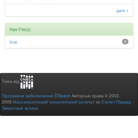
далі >
Has File(s)
true
1
Тема від
Програмне забезпечення DSpace
Авторські права © 2002-
2005
Массачусетський технологічний інститут
та
Х’юлет Пакард
-
Зворотний зв’язок