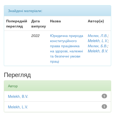
Знайдені матеріали:
Попередній
Дата
Назва
Автор(и)
перегляд
випуску
2022
Юридична природа
Мелех, Л.В.
;
конституційного
Melekh, L.V.
;
права працівника
Мелех, Б.В.
;
на здорові, належні
Melekh, B.V.
та безпечні умови
праці
Перегляд
Автор
Melekh, B.V.
1
Melekh, L.V.
1