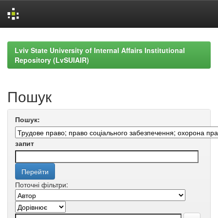
Skip
navigation
Lviv State University of Internal Affairs Institutional
Repository (LvSUIAIR)
Пошук
Пошук:
запит
Поточні фільтри: