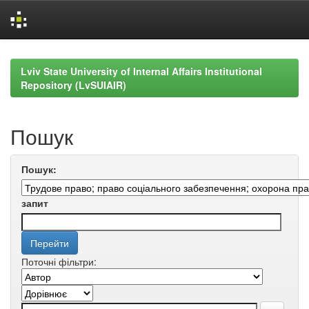
Skip
navigation
Lviv State University of Internal Affairs Institutional
Repository (LvSUIAIR)
Пошук
Пошук:
запит
Поточні фільтри: