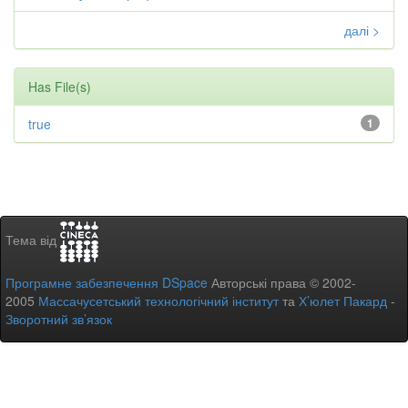
далі >
Has File(s)
true
1
Тема від
Програмне забезпечення DSpace
Авторські права © 2002-
2005
Массачусетський технологічний інститут
та
Х’юлет Пакард
-
Зворотний зв’язок