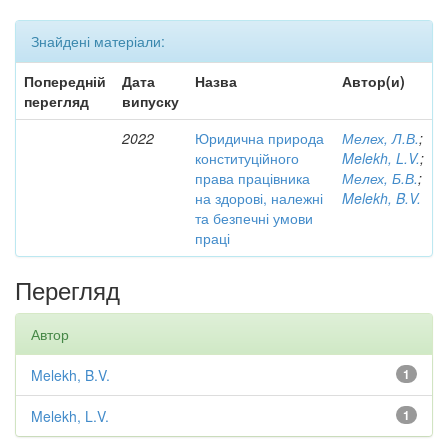
Знайдені матеріали:
Попередній
Дата
Назва
Автор(и)
перегляд
випуску
2022
Юридична природа
Мелех, Л.В.
;
конституційного
Melekh, L.V.
;
права працівника
Мелех, Б.В.
;
на здорові, належні
Melekh, B.V.
та безпечні умови
праці
Перегляд
Автор
Melekh, B.V.
1
Melekh, L.V.
1