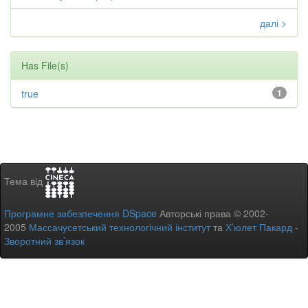
далі >
Has File(s)
true
1
Тема від
Програмне забезпечення DSpace
Авторські права © 2002-
2005
Массачусетський технологічний інститут
та
Х’юлет Пакард
-
Зворотний зв’язок