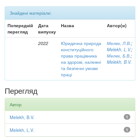
Знайдені матеріали:
Попередній
Дата
Назва
Автор(и)
перегляд
випуску
2022
Юридична природа
Мелех, Л.В.
;
конституційного
Melekh, L.V.
;
права працівника
Мелех, Б.В.
;
на здорові, належні
Melekh, B.V.
та безпечні умови
праці
Перегляд
Автор
Melekh, B.V.
1
Melekh, L.V.
1