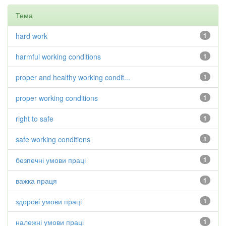
Тема
hard work
1
harmful working conditions
1
proper and healthy working condit...
1
proper working conditions
1
right to safe
1
safe working conditions
1
безпечні умови праці
1
важка праця
1
здорові умови праці
1
належні умови праці
1