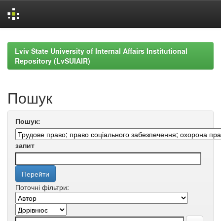
Skip
navigation
Lviv State University of Internal Affairs Institutional
Repository (LvSUIAIR)
Пошук
Пошук:
запит
Поточні фільтри: