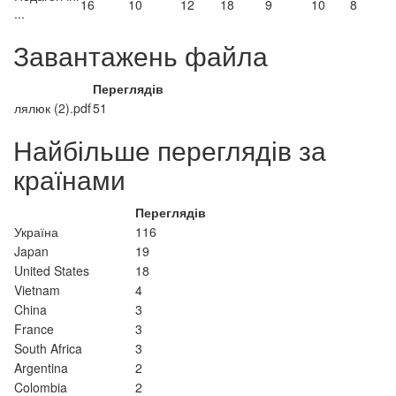
16
10
12
18
9
10
8
...
Завантажень файла
Переглядів
лялюк (2).pdf
51
Найбільше переглядів за
країнами
Переглядів
Україна
116
Japan
19
United States
18
Vietnam
4
China
3
France
3
South Africa
3
Argentina
2
Colombia
2