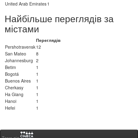
United Arab Emirates
1
Найбільше переглядів за
містами
Переглядів
Pershotravensk
12
San Mateo
8
Johannesburg
2
Betim
1
Bogotá
1
Buenos Aires
1
Cherkasy
1
Ha Giang
1
Hanoi
1
Hefei
1
Тема від