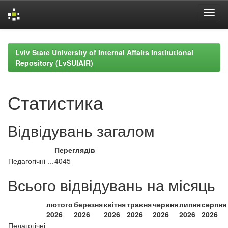
Skip
navigation
Lviv State University of Internal Affairs Institutional
Repository (LvSUIAIR)
Статистика
Відвідувань загалом
Переглядів
Педагогічні ...
4045
Всього відвідувань на місяць
лютого
березня
квітня
травня
червня
липня
серпня
2026
2026
2026
2026
2026
2026
2026
Педагогічні