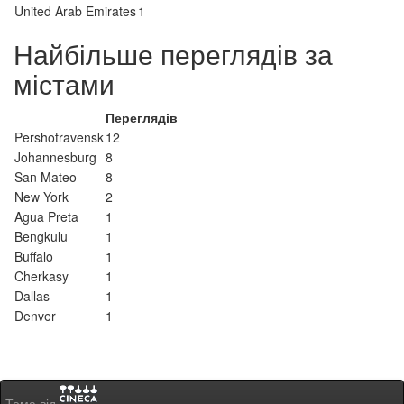
United Arab Emirates
1
Найбільше переглядів за
містами
Переглядів
Pershotravensk
12
Johannesburg
8
San Mateo
8
New York
2
Agua Preta
1
Bengkulu
1
Buffalo
1
Cherkasy
1
Dallas
1
Denver
1
Тема від