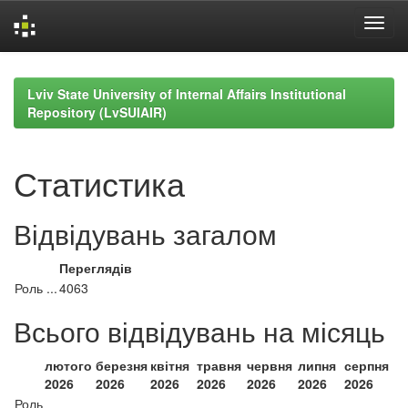
Skip
navigation
Lviv State University of Internal Affairs Institutional
Repository (LvSUIAIR)
Статистика
Відвідувань загалом
Переглядів
Роль ...
4063
Всього відвідувань на місяць
лютого
березня
квітня
травня
червня
липня
серпня
2026
2026
2026
2026
2026
2026
2026
Роль