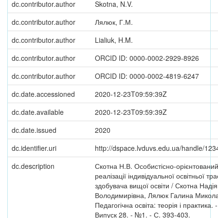
dc.contributor.author
Skotna, N.V.
dc.contributor.author
Лялюк, Г.М.
dc.contributor.author
Lialiuk, H.M.
dc.contributor.author
ORCID ID: 0000-0002-2929-8926
dc.contributor.author
ORCID ID: 0000-0002-4819-6247
dc.date.accessioned
2020-12-23T09:59:39Z
dc.date.available
2020-12-23T09:59:39Z
dc.date.issued
2020
dc.identifier.uri
http://dspace.lvduvs.edu.ua/handle/12
dc.description
Скотна Н.В. Особистісно-орієнтований
реалізації індивідуальної освітньої тра
здобувача вищої освіти / Скотна Надія
Володимирівна, Лялюк Галина Миколаї
Педагогічна освіта: теорія і практика. -
Випуск 28. - №1. - С. 393-403.