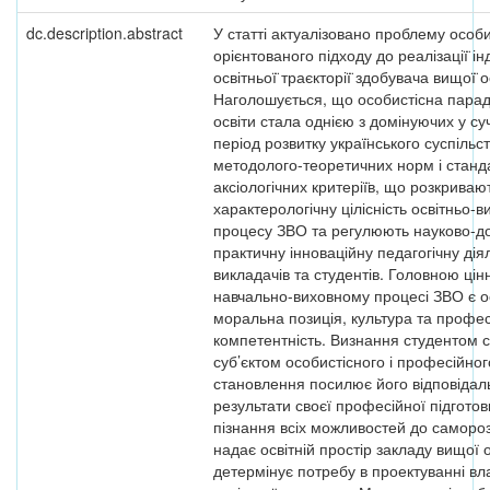
dc.description.abstract
У статті актуалізовано проблему особи
орієнтованого підходу до реалізації̈ ін
освітньої̈ траєкторії̈ здобувача вищої̈ о
Наголошується, що особистісна парад
освіти стала однією з домінуючих у су
період розвитку украї̈нського суспіль
методолого-теоретичних норм і станда
аксіологічних критерії̈в, що розкриваю
характерологічну цілісність освітньо-в
процесу ЗВО та регулюють науково-до
практичну інноваційну педагогічну дія
викладачів та студентів. Головною цін
навчально-виховному процесі ЗВО є осо
моральна позиція, культура та профе
компетентність. Визнання студентом 
суб’єктом особистісного і професійног
становлення посилює його відповідаль
результати своєї професійної підгото
пізнання всіх можливостей до саморозв
надає освітній простір закладу вищої 
детермінує потребу в проектуванні вл