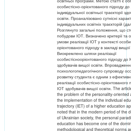
освітньої програми. Метою статті є о
особистісно-орієнтованого підходу до 
індивідуальної освітньої траєкторії зд
освіти. Проаналізовано сутнісні харак
індивідуальних освітніх траєкторій (дал
Розглянуто загальні положення, що с
побудови ІОТ. Визначено критерії та 
умови реалізації ІОТ у контексті особи
орієнтованого підходу в закладі вищої 
Виокремлено шляхи реалізації
особистісноорієнтованого підходу до 
здобувачів вищої освіти. Впровадженн
психологопедагогічного супроводу осо
розвитку студента є одним з ефективн
реалізації особистісно-орієнтованого 
ІОТ здобувачів вищої освіти. The articl
the problem of the personality-oriented
the implementation of the individual edu
trajectory (IET) of a higher education app
noted that in the modern period of the
of Ukrainian society, the personal parad
education has become one of the domin
methodological and theoretical norms 