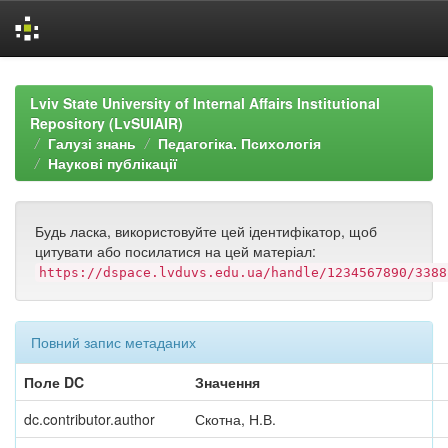
Skip
navigation
Lviv State University of Internal Affairs Institutional
Repository (LvSUIAIR)
Галузі знань
Педагогіка. Психологія
Наукові публікації
Будь ласка, використовуйте цей ідентифікатор, щоб
цитувати або посилатися на цей матеріал:
https://dspace.lvduvs.edu.ua/handle/1234567890/3388
Повний запис метаданих
Поле DC
Значення
dc.contributor.author
Скотна, Н.В.