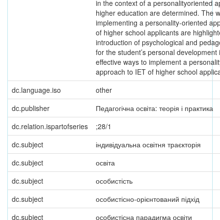
in the context of a personalityoriented 
higher education are determined. The w
implementing a personality-oriented ap
of higher school applicants are highligh
introduction of psychological and pedag
for the student’s personal development 
effective ways to implement a personalit
approach to IET of higher school applic
dc.language.iso
other
dc.publisher
Педагогічна освіта: теорія і практика
dc.relation.ispartofseries
;28/1
dc.subject
індивідуальна освітня траєкторія
dc.subject
освіта
dc.subject
особистість
dc.subject
особистісно-орієнтований підхід
dc.subject
особистісна парадигма освіти