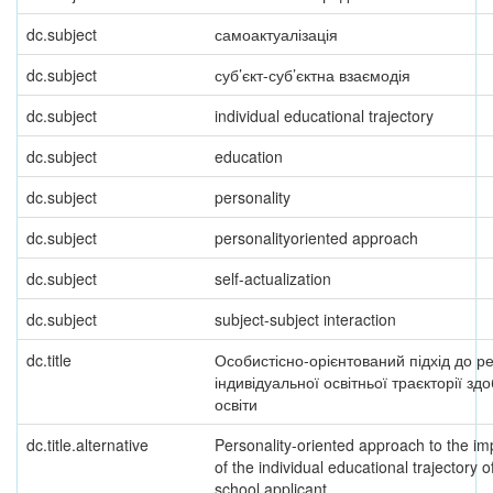
dc.subject
самоактуалізація
dc.subject
суб’єкт-суб’єктна взаємодія
dc.subject
individual educational trajectory
dc.subject
education
dc.subject
personality
dc.subject
personalityoriented approach
dc.subject
self-actualization
dc.subject
subject-subject interaction
dc.title
Особистісно-орієнтований підхід до ре
індивідуальної освітньої траєкторії зд
освіти
dc.title.alternative
Personality-oriented approach to the i
of the individual educational trajectory o
school applicant