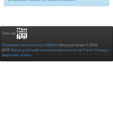
Тема від
Програмне забезпечення DSpace
Авторські права © 2002-
2005
Массачусетський технологічний інститут
та
Х’юлет Пакард
-
Зворотний зв’язок