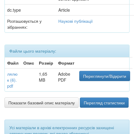
dc.type
Article
Розташовується у
Наукові публікації
зібраннях:
Файли цього матеріалу:
Файл
Опис
Розмір
Формат
лялю
1,65
Adobe
Переглянути/Відкрити
к (6).
MB
PDF
pdf
Показати базовий опис матеріалу
Перегляд статистики
Усі матеріали в архіві електронних ресурсів захищені
авторським правом, всі права збережені.