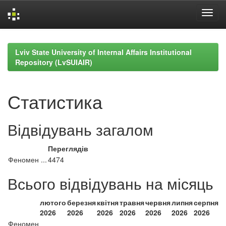
Skip
navigation
Lviv State University of Internal Affairs Institutional
Repository (LvSUIAIR)
Статистика
Відвідувань загалом
Переглядів
Феномен ...
4474
Всього відвідувань на місяць
лютого
березня
квітня
травня
червня
липня
серпня
2026
2026
2026
2026
2026
2026
2026
Феномен