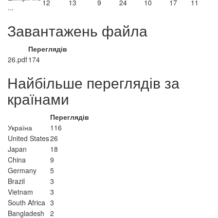
12
13
9
24
10
17
11
...
Завантажень файла
Переглядів
26.pdf
174
Найбільше переглядів за
країнами
Переглядів
Україна
116
United States
26
Japan
18
China
9
Germany
5
Brazil
3
Vietnam
3
South Africa
3
Bangladesh
2