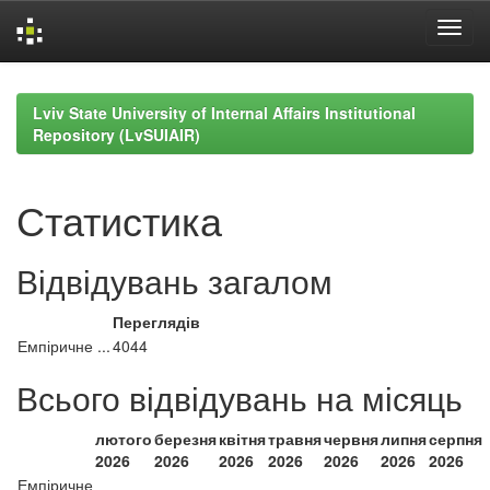
Skip
navigation
Lviv State University of Internal Affairs Institutional
Repository (LvSUIAIR)
Статистика
Відвідувань загалом
Переглядів
Емпіричне ...
4044
Всього відвідувань на місяць
лютого
березня
квітня
травня
червня
липня
серпня
2026
2026
2026
2026
2026
2026
2026
Емпіричне