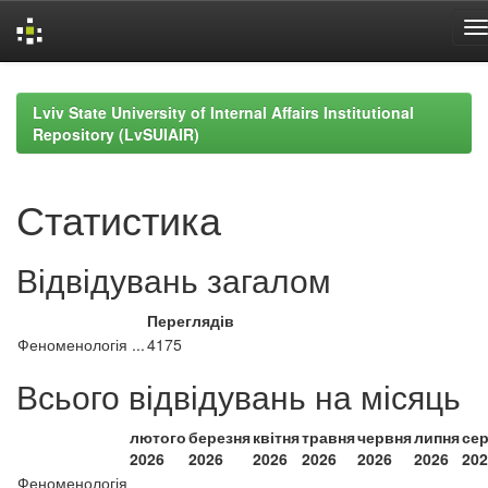
Skip
navigation
Lviv State University of Internal Affairs Institutional
Repository (LvSUIAIR)
Статистика
Відвідувань загалом
Переглядів
Феноменологія ...
4175
Всього відвідувань на місяць
лютого
березня
квітня
травня
червня
липня
се
2026
2026
2026
2026
2026
2026
202
Феноменологія