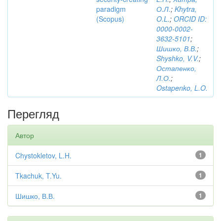
paradigm
О.Л.
;
Khytra,
(Scopus)
O.L.
;
ORCID ID:
0000-0002-
3632-5101
;
Шишко, В.В.
;
Shyshko, V.V.
;
Остапенко,
Л.О.
;
Ostapenko, L.O.
Перегляд
Автор
Chystokletov, L.H.
1
Tkachuk, T.Yu.
1
Шишко, В.В.
1