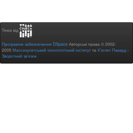
Тема від
Програмне забезпечення DSpace
Авторські права © 2002-
2005
Массачусетський технологічний інститут
та
Х’юлет Пакард
-
Зворотний зв’язок