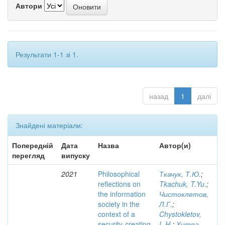
Автори
Результати 1-1 зі 1.
назад
1
далі
Знайдені матеріали:
Попередній
Дата
Назва
Автор(и)
перегляд
випуску
2021
Philosophical
Ткачук, Т.Ю.
;
reflections on
Tkachuk, T.Yu.
;
the information
Чистоклетов,
society in the
Л.Г.
;
context of a
Chystokletov,
security-creating
L.H.
;
Хитра,