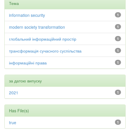
Тема
information security
1
modern society transformation
1
глобальний інформаційний простір
1
трансформація сучасного суспільства
1
інформаційні права
1
за датою випуску
2021
1
Has File(s)
true
1