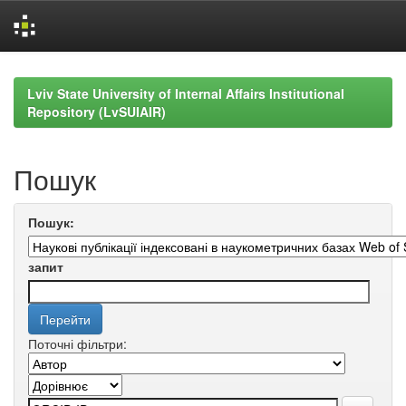
Skip
navigation
Lviv State University of Internal Affairs Institutional
Repository (LvSUIAIR)
Пошук
Пошук:
запит
Поточні фільтри: