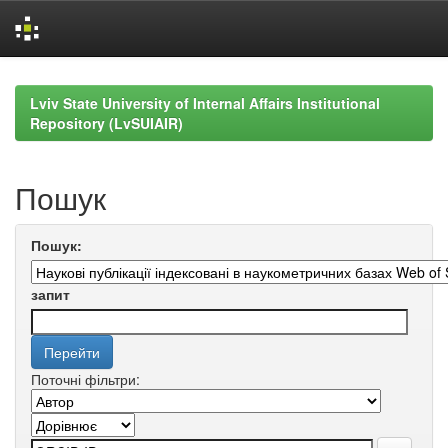
Skip
navigation
Lviv State University of Internal Affairs Institutional
Repository (LvSUIAIR)
Пошук
Пошук:
запит
Поточні фільтри: