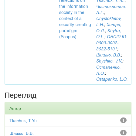
reflections on
Tkachuk, T.Yu.
;
the information
Чистоклетов,
society in the
Л.Г.
;
context of a
Chystokletov,
security-creating
L.H.
;
Хитра,
paradigm
О.Л.
;
Khytra,
(Scopus)
O.L.
;
ORCID ID:
0000-0002-
3632-5101
;
Шишко, В.В.
;
Shyshko, V.V.
;
Остапенко,
Л.О.
;
Ostapenko, L.O.
Перегляд
Автор
Tkachuk, T.Yu.
1
Шишко, В.В.
1