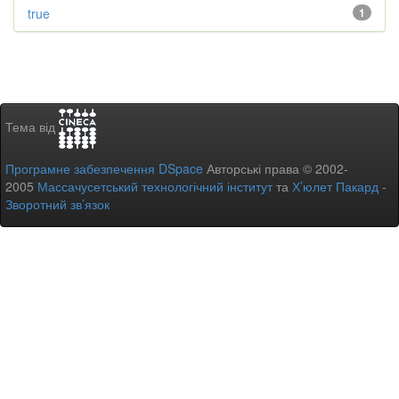
true
1
Тема від
Програмне забезпечення DSpace
Авторські права © 2002-
2005
Массачусетський технологічний інститут
та
Х’юлет Пакард
-
Зворотний зв’язок