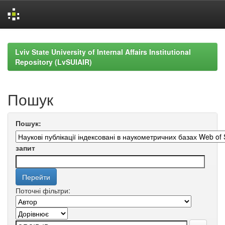
Skip
navigation
Lviv State University of Internal Affairs Institutional
Repository (LvSUIAIR)
Пошук
Пошук:
запит
Поточні фільтри: