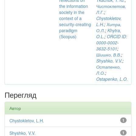
reflections on
Tkachuk, T.Yu.
;
the information
Чистоклетов,
society in the
Л.Г.
;
context of a
Chystokletov,
security-creating
L.H.
;
Хитра,
paradigm
О.Л.
;
Khytra,
(Scopus)
O.L.
;
ORCID ID:
0000-0002-
3632-5101
;
Шишко, В.В.
;
Shyshko, V.V.
;
Остапенко,
Л.О.
;
Ostapenko, L.O.
Перегляд
Автор
Chystokletov, L.H.
1
Shyshko, V.V.
1