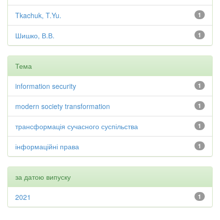
Tkachuk, T.Yu.
1
Шишко, В.В.
1
Тема
information security
1
modern society transformation
1
трансформація сучасного суспільства
1
інформаційні права
1
за датою випуску
2021
1