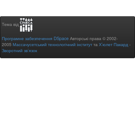
Тема від
Програмне забезпечення DSpace
Авторські права © 2002-
2005
Массачусетський технологічний інститут
та
Х’юлет Пакард
-
Зворотний зв’язок