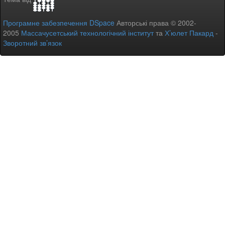
Програмне забезпечення DSpace
Авторські права © 2002-
2005
Массачусетський технологічний інститут
та
Х’юлет Пакард
-
Зворотний зв’язок