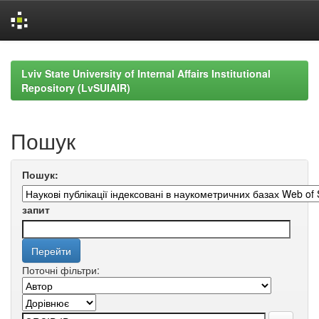
Skip
navigation
Lviv State University of Internal Affairs Institutional
Repository (LvSUIAIR)
Пошук
Пошук:
запит
Поточні фільтри: