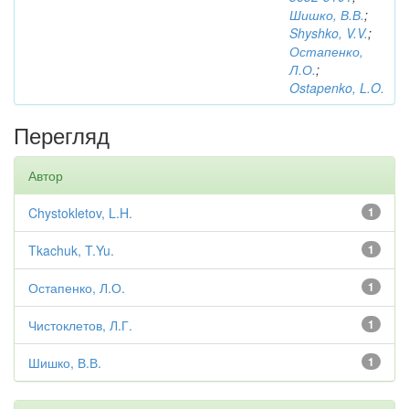
Шишко, В.В.
;
Shyshko, V.V.
;
Остапенко,
Л.О.
;
Ostapenko, L.O.
Перегляд
Автор
Chystokletov, L.H.
1
Tkachuk, T.Yu.
1
Остапенко, Л.О.
1
Чистоклетов, Л.Г.
1
Шишко, В.В.
1