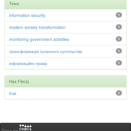
Тема
information security
1
modern society transformation
1
monitoring government activities
1
трансформація сучасного суспільства
1
інформаційні права
1
Has File(s)
true
1
Тема від