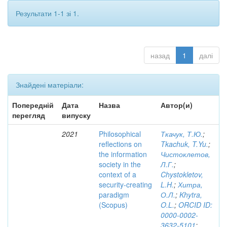
Результати 1-1 зі 1.
назад
1
далі
Знайдені матеріали:
Попередній
Дата
Назва
Автор(и)
перегляд
випуску
2021
Philosophical
Ткачук, Т.Ю.
;
reflections on
Tkachuk, T.Yu.
;
the information
Чистоклетов,
society in the
Л.Г.
;
context of a
Chystokletov,
security-creating
L.H.
;
Хитра,
paradigm
О.Л.
;
Khytra,
(Scopus)
O.L.
;
ORCID ID:
0000-0002-
3632-5101
;