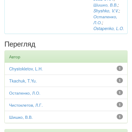
Шишко, В.В.
;
Shyshko, V.V.
;
Остапенко,
Л.О.
;
Ostapenko, L.O.
Перегляд
Автор
Chystokletov, L.H.
1
Tkachuk, T.Yu.
1
Остапенко, Л.О.
1
Чистоклетов, Л.Г.
1
Шишко, В.В.
1