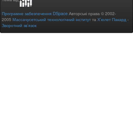
Програмне забезпечення DSpace
Авторські права © 2002-
2005
Массачусетський технологічний інститут
та
Х’юлет Пакард
-
Зворотний зв’язок