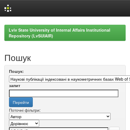
Skip
navigation
Lviv State University of Internal Affairs Institutional
Repository (LvSUIAIR)
Пошук
Пошук:
запит
Поточні фільтри: