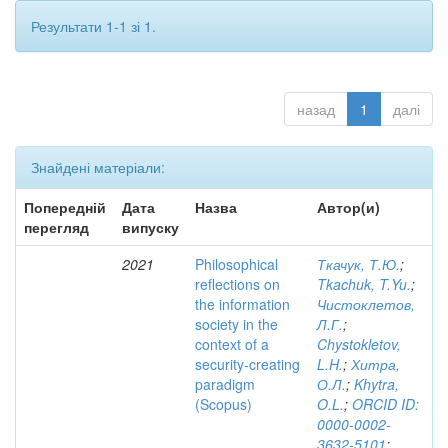
Результати 1-1 зі 1.
назад
1
далі
Знайдені матеріали:
Попередній
Дата
Назва
Автор(и)
перегляд
випуску
2021
Philosophical
Ткачук, Т.Ю.
;
reflections on
Tkachuk, T.Yu.
;
the information
Чистоклетов,
society in the
Л.Г.
;
context of a
Chystokletov,
security-creating
L.H.
;
Хитра,
paradigm
О.Л.
;
Khytra,
(Scopus)
O.L.
;
ORCID ID:
0000-0002-
3632-5101
;