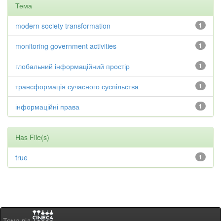
Тема
modern society transformation
1
monitoring government activities
1
глобальний інформаційний простір
1
трансформація сучасного суспільства
1
інформаційні права
1
Has File(s)
true
1
Тема від