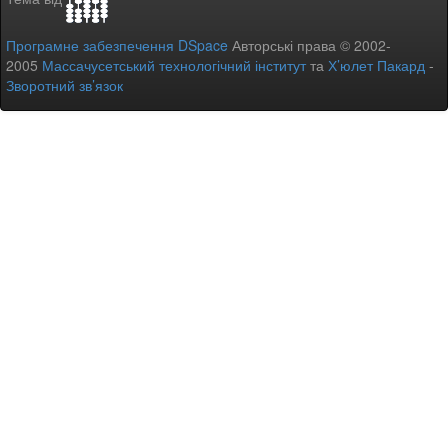
Програмне забезпечення DSpace
Авторські права © 2002-
2005
Массачусетський технологічний інститут
та
Х’юлет Пакард
-
Зворотний зв’язок