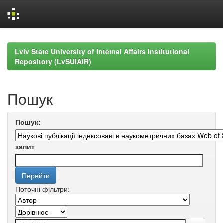
Skip
navigation
Lviv State University of Internal Affairs Institutional
Repository (LvSUIAIR)
Пошук
Пошук:
запит
Поточні фільтри: