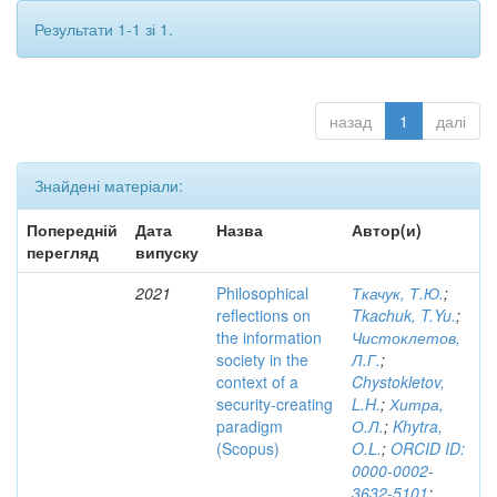
Результати 1-1 зі 1.
назад
1
далі
Знайдені матеріали:
Попередній
Дата
Назва
Автор(и)
перегляд
випуску
2021
Philosophical
Ткачук, Т.Ю.
;
reflections on
Tkachuk, T.Yu.
;
the information
Чистоклетов,
society in the
Л.Г.
;
context of a
Chystokletov,
security-creating
L.H.
;
Хитра,
paradigm
О.Л.
;
Khytra,
(Scopus)
O.L.
;
ORCID ID:
0000-0002-
3632-5101
;