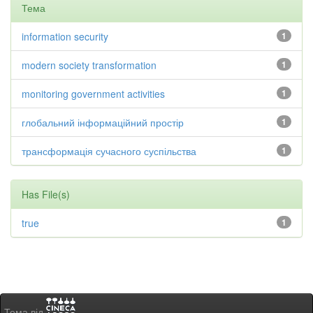
Тема
information security
1
modern society transformation
1
monitoring government activities
1
глобальний інформаційний простір
1
трансформація сучасного суспільства
1
Has File(s)
true
1
Тема від