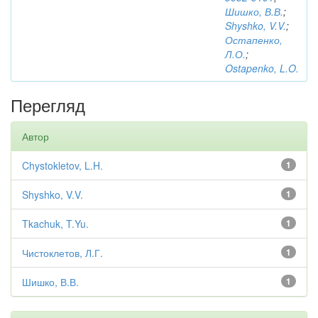
Шишко, В.В.
;
Shyshko, V.V.
;
Остапенко,
Л.О.
;
Ostapenko, L.O.
Перегляд
Автор
Chystokletov, L.H.
1
Shyshko, V.V.
1
Tkachuk, T.Yu.
1
Чистоклетов, Л.Г.
1
Шишко, В.В.
1