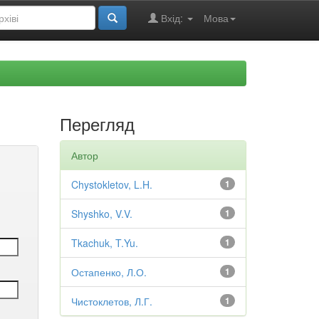
Вхід:
Мова
Перегляд
Автор
Chystokletov, L.H.
1
Shyshko, V.V.
1
Tkachuk, T.Yu.
1
Остапенко, Л.О.
1
Чистоклетов, Л.Г.
1