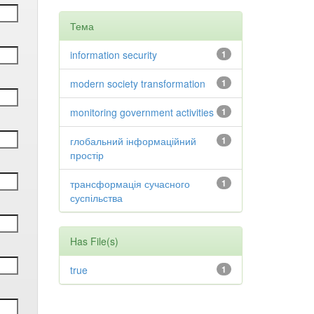
Тема
information security
1
modern society transformation
1
monitoring government activities
1
глобальний інформаційний
1
простір
трансформація сучасного
1
суспільства
Has File(s)
true
1