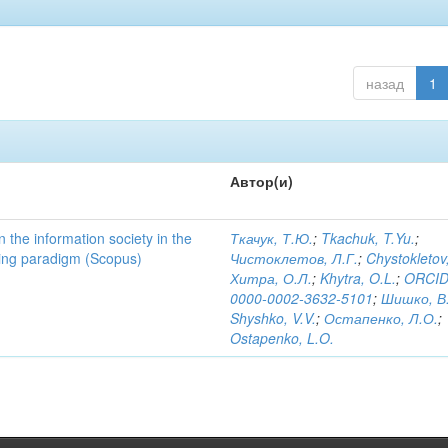
назад
1
Автор(и)
n the information society in the
Ткачук, Т.Ю.
;
Tkachuk, T.Yu.
;
ating paradigm (Scopus)
Чистоклетов, Л.Г.
;
Chystokletov
Хитра, О.Л.
;
Khytra, O.L.
;
ORCID
0000-0002-3632-5101
;
Шишко, В
Shyshko, V.V.
;
Остапенко, Л.О.
;
Ostapenko, L.O.