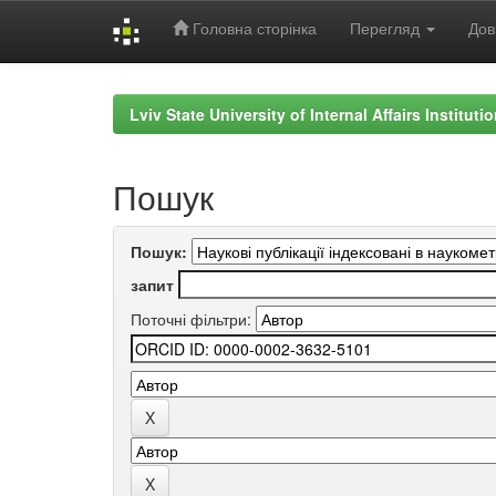
Головна сторінка
Перегляд
Дов
Skip
navigation
Lviv State University of Internal Affairs Institut
Пошук
Пошук:
запит
Поточні фільтри: