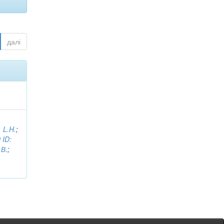
далі
, L.H.
;
 ID:
.В.
;