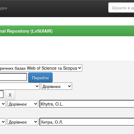
ідка
ional Repository (LvSUIAIR)