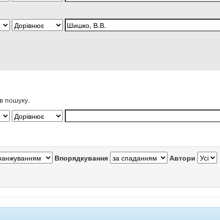
в пошуку.
Впорядкування
Автори