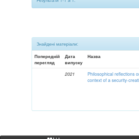
Результати 1-1 зі 1.
Знайдені матеріали:
Попередній
Дата
Назва
перегляд
випуску
2021
Philosophical reflections o
context of a security-cre