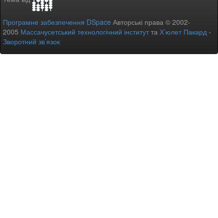
Програмне забезпечення DSpace
Авторські права © 2002-
2005
Массачусетський технологічний інститут
та
Х’юлет Пакард
-
Зворотний зв’язок