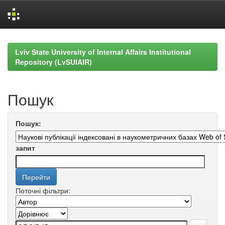
Skip
navigation
Lviv State University of Internal Affairs Institutional
Repository (LvSUIAIR)
Пошук
Пошук:
запит
Поточні фільтри: