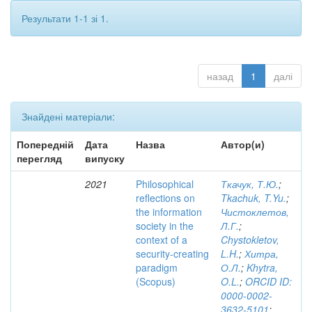
Результати 1-1 зі 1.
назад
1
далі
Знайдені матеріали:
Попередній
Дата
Назва
Автор(и)
перегляд
випуску
2021
Philosophical
Ткачук, Т.Ю.
;
reflections on
Tkachuk, T.Yu.
;
the information
Чистоклетов,
society in the
Л.Г.
;
context of a
Chystokletov,
security-creating
L.H.
;
Хитра,
paradigm
О.Л.
;
Khytra,
(Scopus)
O.L.
;
ORCID ID:
0000-0002-
3632-5101
;