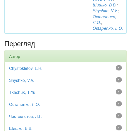
Шишко, В.В.
;
Shyshko, V.V.
;
Остапенко,
Л.О.
;
Ostapenko, L.O.
Перегляд
Автор
Chystokletov, L.H.
1
Shyshko, V.V.
1
Tkachuk, T.Yu.
1
Остапенко, Л.О.
1
Чистоклетов, Л.Г.
1
Шишко, В.В.
1