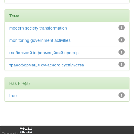
Тема
modern society transformation
1
monitoring government activities
1
глобальний інформаційний простір
1
трансформація сучасного суспільства
1
Has File(s)
true
1
Тема від