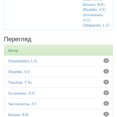
Шишко, В.В.
;
Shyshko, V.V.
;
Остапенко,
Л.О.
;
Ostapenko, L.O.
Перегляд
Автор
Chystokletov, L.H.
1
Shyshko, V.V.
1
Tkachuk, T.Yu.
1
Остапенко, Л.О.
1
Чистоклетов, Л.Г.
1
Шишко, В.В.
1