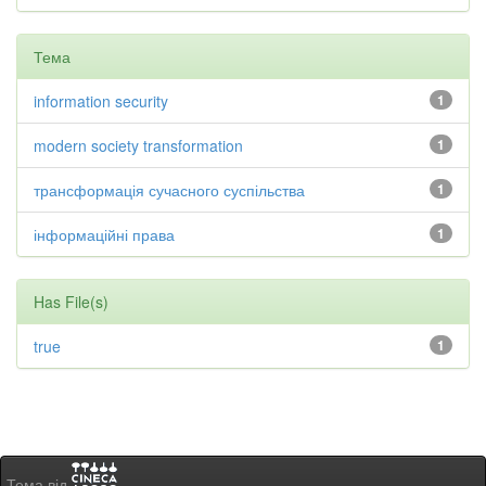
Тема
information security
1
modern society transformation
1
трансформація сучасного суспільства
1
інформаційні права
1
Has File(s)
true
1
Тема від