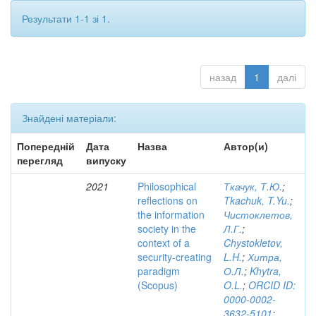
Результати 1-1 зі 1.
назад
1
далі
Знайдені матеріали:
Попередній
Дата
Назва
Автор(и)
перегляд
випуску
2021
Philosophical
Ткачук, Т.Ю.
;
reflections on
Tkachuk, T.Yu.
;
the information
Чистоклетов,
society in the
Л.Г.
;
context of a
Chystokletov,
security-creating
L.H.
;
Хитра,
paradigm
О.Л.
;
Khytra,
(Scopus)
O.L.
;
ORCID ID:
0000-0002-
3632-5101
;