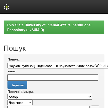
Skip
navigation
Lviv State University of Internal Affairs Institutional
Repository (LvSUIAIR)
Пошук
Пошук:
запит
Поточні фільтри: