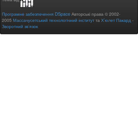
Програмне забезпечення DSpace
Авторські права © 2002-
2005
Массачусетський технологічний інститут
та
Х’юлет Пакард
-
Зворотний зв’язок