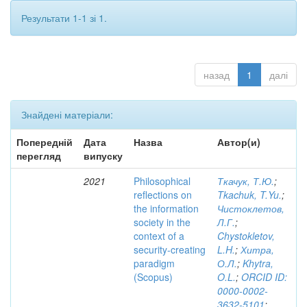
Результати 1-1 зі 1.
назад
1
далі
Знайдені матеріали:
Попередній
Дата
Назва
Автор(и)
перегляд
випуску
2021
Philosophical
Ткачук, Т.Ю.
;
reflections on
Tkachuk, T.Yu.
;
the information
Чистоклетов,
society in the
Л.Г.
;
context of a
Chystokletov,
security-creating
L.H.
;
Хитра,
paradigm
О.Л.
;
Khytra,
(Scopus)
O.L.
;
ORCID ID:
0000-0002-
3632-5101
;