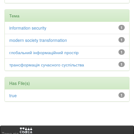
Тема
information security
1
modern society transformation
1
глобальний інформаційний простір
1
трансформація сучасного суспільства
1
Has File(s)
true
1
Тема від