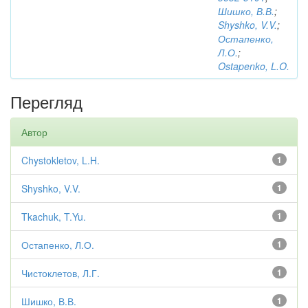
Шишко, В.В.
;
Shyshko, V.V.
;
Остапенко,
Л.О.
;
Ostapenko, L.O.
Перегляд
Автор
Chystokletov, L.H.
1
Shyshko, V.V.
1
Tkachuk, T.Yu.
1
Остапенко, Л.О.
1
Чистоклетов, Л.Г.
1
Шишко, В.В.
1