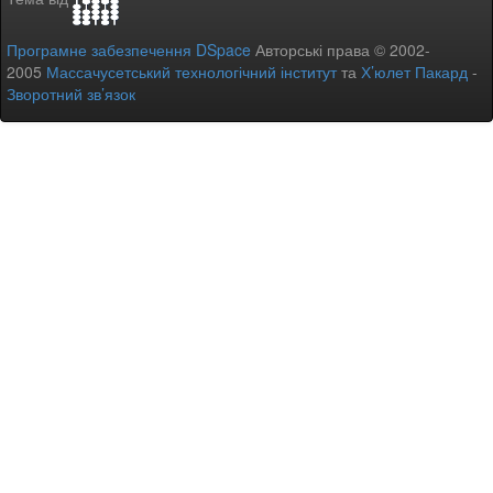
Програмне забезпечення DSpace
Авторські права © 2002-
2005
Массачусетський технологічний інститут
та
Х’юлет Пакард
-
Зворотний зв’язок