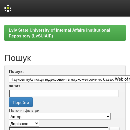
Skip
navigation
Lviv State University of Internal Affairs Institutional
Repository (LvSUIAIR)
Пошук
Пошук:
запит
Поточні фільтри: