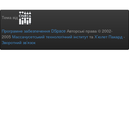
Тема від
Програмне забезпечення DSpace
Авторські права © 2002-
2005
Массачусетський технологічний інститут
та
Х’юлет Пакард
-
Зворотний зв’язок