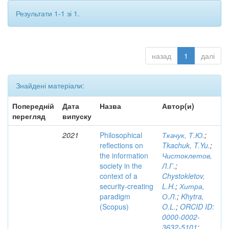
Результати 1-1 зі 1.
назад
1
далі
Знайдені матеріали:
Попередній
Дата
Назва
Автор(и)
перегляд
випуску
2021
Philosophical
Ткачук, Т.Ю.
;
reflections on
Tkachuk, T.Yu.
;
the information
Чистоклетов,
society in the
Л.Г.
;
context of a
Chystokletov,
security-creating
L.H.
;
Хитра,
paradigm
О.Л.
;
Khytra,
(Scopus)
O.L.
;
ORCID ID:
0000-0002-
3632-5101
;