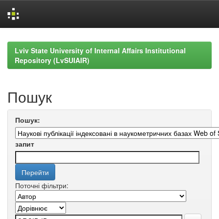
Skip
navigation
Lviv State University of Internal Affairs Institutional
Repository (LvSUIAIR)
Пошук
Пошук:
запит
Поточні фільтри: