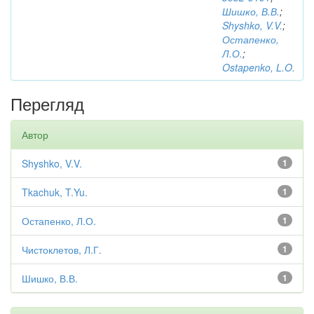
Шишко, В.В.
;
Shyshko, V.V.
;
Остапенко,
Л.О.
;
Ostapenko, L.O.
Перегляд
Автор
Shyshko, V.V.
1
Tkachuk, T.Yu.
1
Остапенко, Л.О.
1
Чистоклетов, Л.Г.
1
Шишко, В.В.
1