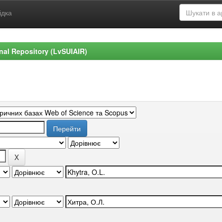
ідка
ional Repository (LvSUIAIR)