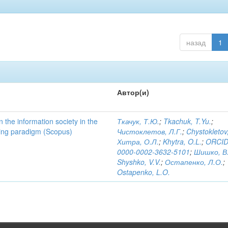
назад
1
Автор(и)
n the information society in the
Ткачук, Т.Ю.
;
Tkachuk, T.Yu.
;
ating paradigm (Scopus)
Чистоклетов, Л.Г.
;
Chystokletov
Хитра, О.Л.
;
Khytra, O.L.
;
ORCID
0000-0002-3632-5101
;
Шишко, В
Shyshko, V.V.
;
Остапенко, Л.О.
;
Ostapenko, L.O.