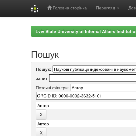
Головна сторінка
Перегляд
Дов
Skip
navigation
Lviv State University of Internal Affairs Institut
Пошук
Пошук:
запит
Поточні фільтри: