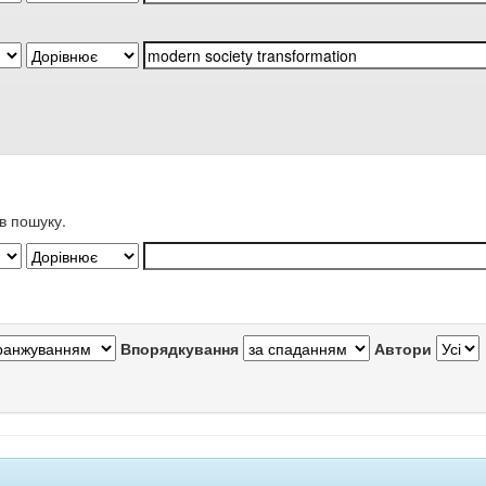
в пошуку.
Впорядкування
Автори