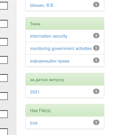
Шишко, В.В.
1
Тема
information security
1
monitoring government activities
1
інформаційні права
1
за датою випуску
2021
1
Has File(s)
true
1