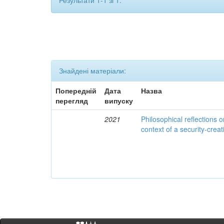
Результати 1-1 зі 1.
Знайдені матеріали:
Попередній
Дата
Назва
перегляд
випуску
2021
Philosophical reflections o
context of a security-cre