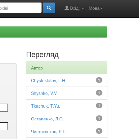
Вхід:
Мова
Перегляд
Автор
Chystokletov, L.H.
1
Shyshko, V.V.
1
Tkachuk, T.Yu.
1
Остапенко, Л.О.
1
Чистоклетов, Л.Г.
1