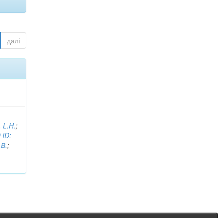
далі
, L.H.
;
 ID:
.В.
;