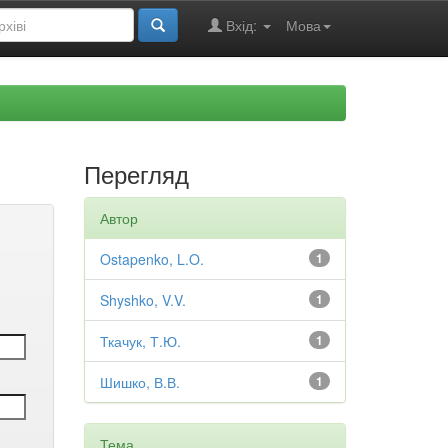
Вхід:
Мова
Перегляд
Автор
Ostapenko, L.O.
1
Shyshko, V.V.
1
Ткачук, Т.Ю.
1
Шишко, В.В.
1
Тема