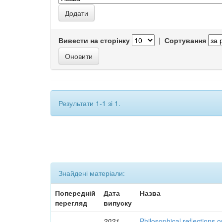
Вивести на сторінку
|
Сортування
Результати 1-1 зі 1.
Знайдені матеріали:
Попередній
Дата
Назва
перегляд
випуску
2021
Philosophical reflections o