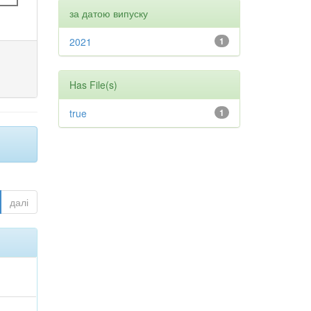
за датою випуску
2021
1
Has File(s)
true
1
далі