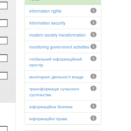
information rights
1
information security
1
modern society transformation
1
monitoring government activities
1
глобальний інформаційний
1
простір
моніторинг діяльності влади
1
трансформація сучасного
1
суспільства
інформаційна безпека
1
інформаційні права
1