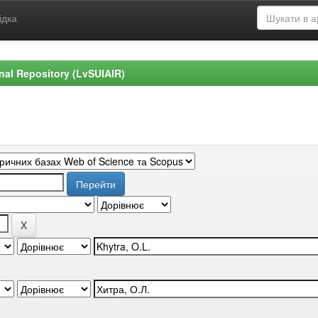
ідка
ional Repository (LvSUIAIR)