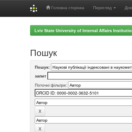
Головна сторінка
Перегляд
Дов
Skip
navigation
Lviv State University of Internal Affairs Institut
Пошук
Пошук:
запит
Поточні фільтри: