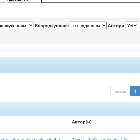
Впорядкування
Автори
назад
1
Автор(и)
n the information society in the
Ткачук, Т.Ю.
;
Tkachuk, T.Yu.
;