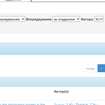
Впорядкування
Автори
назад
1
Автор(и)
n the information society in the
Ткачук, Т.Ю.
;
Tkachuk, T.Yu.
;