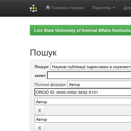
Головна сторінка
Перегляд
Дов
Skip
navigation
Lviv State University of Internal Affairs Institut
Пошук
Пошук:
запит
Поточні фільтри: