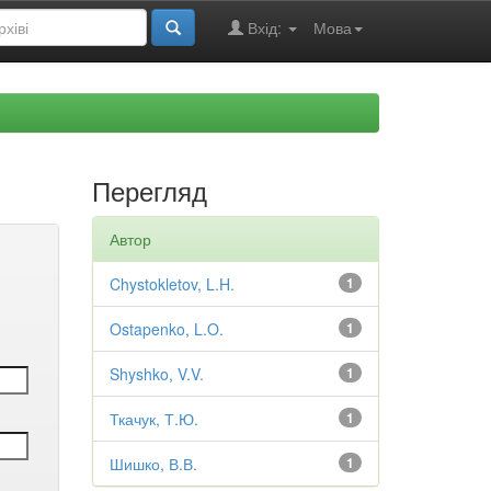
Вхід:
Мова
Перегляд
Автор
Chystokletov, L.H.
1
Ostapenko, L.O.
1
Shyshko, V.V.
1
Ткачук, Т.Ю.
1
Шишко, В.В.
1