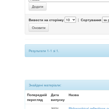
Вивести на сторінку
|
Сортування
Результати 1-1 зі 1.
Знайдені матеріали:
Попередній
Дата
Назва
перегляд
випуску
2021
Philosophical reflections o