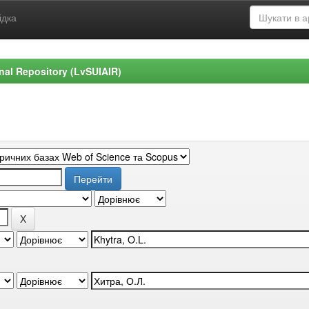
ідка
ional Repository (LvSUIAIR)