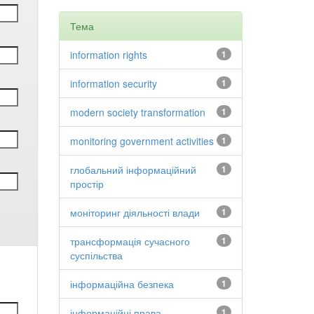
Тема
information rights
1
information security
1
modern society transformation
1
monitoring government activities
1
глобальний інформаційний
1
простір
моніторинг діяльності влади
1
трансформація сучасного
1
суспільства
інформаційна безпека
1
інформаційні права
1