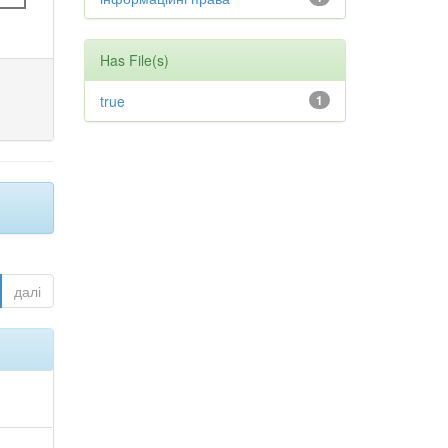
Has File(s)
true
1
далі