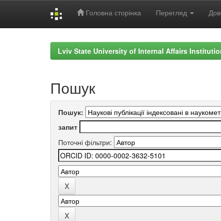
Головна сторінка
Перегляд
Дов
Skip
navigation
Lviv State University of Internal Affairs Institut
Пошук
Пошук:
запит
Поточні фільтри: