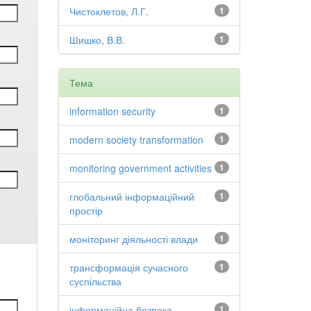
Чистоклетов, Л.Г.
1
Шишко, В.В.
1
Тема
information security
1
modern society transformation
1
monitoring government activities
1
глобальний інформаційний
1
простір
моніторинг діяльності влади
1
трансформація сучасного
1
суспільства
інформаційна безпека
1