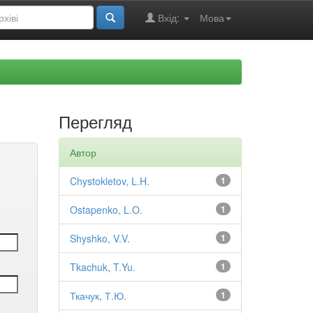
Вхід:
Мова
Перегляд
Автор
Chystokletov, L.H.
1
Ostapenko, L.O.
1
Shyshko, V.V.
1
Tkachuk, T.Yu.
1
Ткачук, Т.Ю.
1