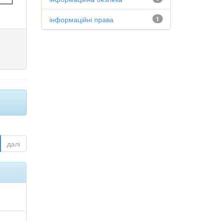
інформаційні права
1
далі