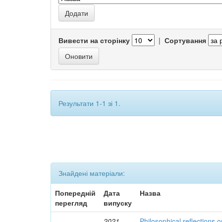
Вивести на сторінку
|
Сортування
Результати 1-1 зі 1.
Знайдені матеріали:
Попередній
Дата
Назва
перегляд
випуску
2021
Philosophical reflections o