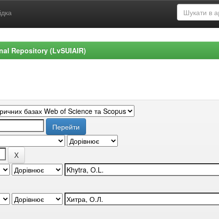
ідка
ional Repository (LvSUIAIR)