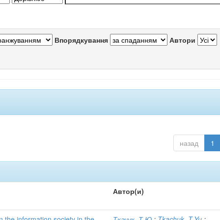
Впорядкування
Автори
назад
1
Автор(и)
n the information society in the
Ткачук, Т.Ю.
;
Tkachuk, T.Yu.
;